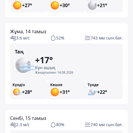
+27°
+30°
+21°
Жұма, 14 тамыз
3.6 м/с
52%
743 мм сын.бағ.
Таң
+17°
Күн ашық
Жаңартылған:
14.08.2026
Күндіз
Кешке
Түнде
+28°
+31°
+22°
Сенбі, 15 тамыз
2.3 м/с
80%
740 мм сын.бағ.