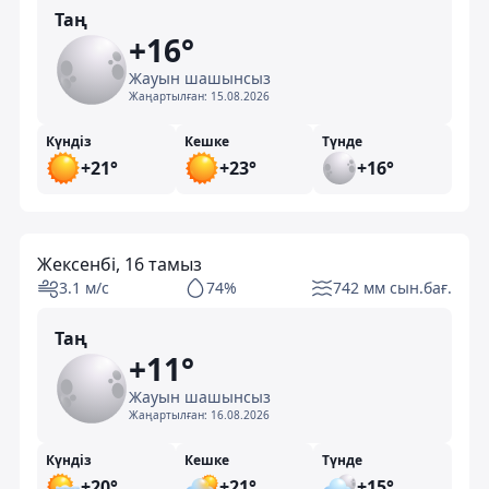
Таң
+16°
Жауын шашынсыз
Жаңартылған:
15.08.2026
Күндіз
Кешке
Түнде
+21°
+23°
+16°
Жексенбі, 16 тамыз
3.1 м/с
74%
742 мм сын.бағ.
Таң
+11°
Жауын шашынсыз
Жаңартылған:
16.08.2026
Күндіз
Кешке
Түнде
+20°
+21°
+15°