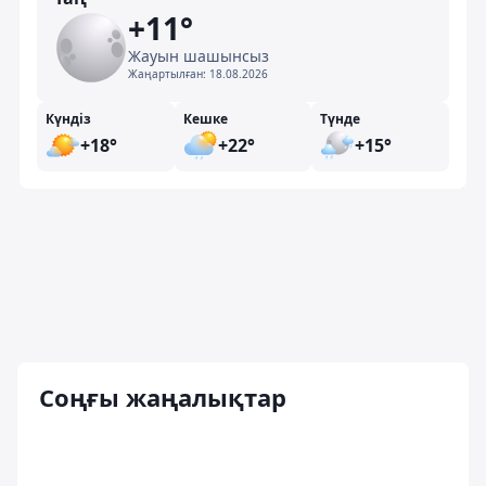
+11°
Жауын шашынсыз
Жаңартылған:
18.08.2026
Күндіз
Кешке
Түнде
+18°
+22°
+15°
Соңғы жаңалықтар