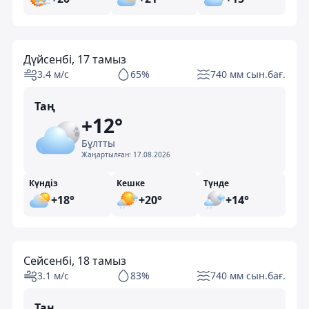
Дүйсенбі, 17 тамыз
3.4 м/с
65%
740 мм сын.бағ.
Таң
+12°
Бұлтты
Жаңартылған:
17.08.2026
Күндіз
Кешке
Түнде
+18°
+20°
+14°
Сейсенбі, 18 тамыз
3.1 м/с
83%
740 мм сын.бағ.
Таң