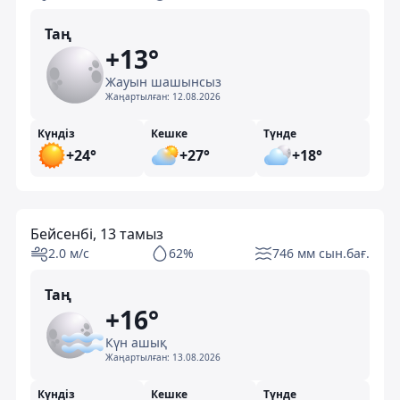
Таң
+13°
Жауын шашынсыз
Жаңартылған:
12.08.2026
Күндіз
Кешке
Түнде
+24°
+27°
+18°
Бейсенбі, 13 тамыз
2.0 м/с
62%
746 мм сын.бағ.
Таң
+16°
Күн ашық
Жаңартылған:
13.08.2026
Күндіз
Кешке
Түнде