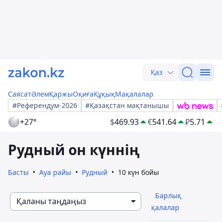
Қаз
Саясат
Әлем
Қаржы
Оқиға
Құқық
Мақалалар
#Референдум-2026
#Қазақстан мақтанышы
+27°
$
469.93
€
541.64
₽
5.71
Рудный он күннің
Басты
Ауа райы
Рудный
10 күн бойы
Барлық
Қаланы таңдаңыз
қалалар