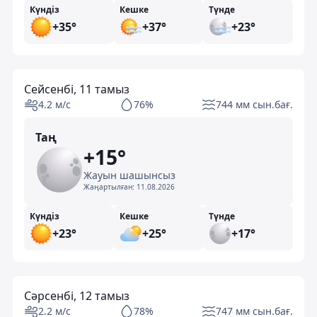
Күндіз
Кешке
Түнде
+35°
+37°
+23°
Сейсенбі, 11 тамыз
4.2 м/с
76%
744 мм сын.бағ.
Таң
+15°
Жауын шашынсыз
Жаңартылған:
11.08.2026
Күндіз
Кешке
Түнде
+23°
+25°
+17°
Сәрсенбі, 12 тамыз
2.2 м/с
78%
747 мм сын.бағ.