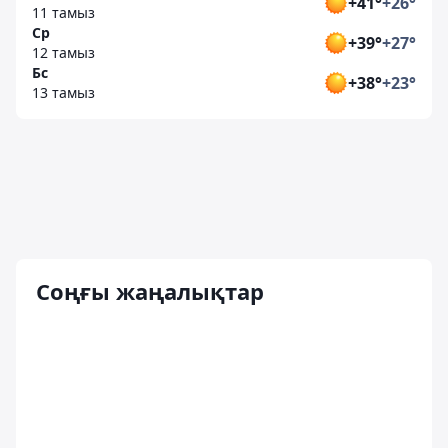
+41°
+26°
11 тамыз
Ср
+39°
+27°
12 тамыз
Бс
+38°
+23°
13 тамыз
Соңғы жаңалықтар