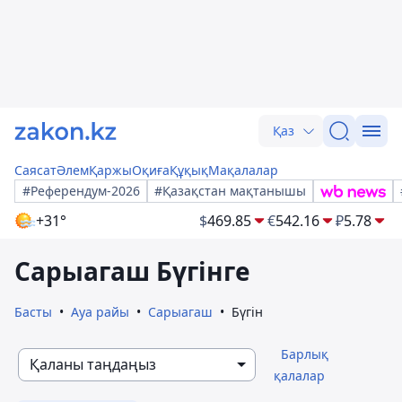
Қаз
Саясат
Әлем
Қаржы
Оқиға
Құқық
Мақалалар
#Референдум-2026
#Қазақстан мақтанышы
+31°
$
469.85
€
542.16
₽
5.78
Сарыагаш Бүгінге
Басты
Ауа райы
Сарыагаш
Бүгін
Барлық
Қаланы таңдаңыз
қалалар