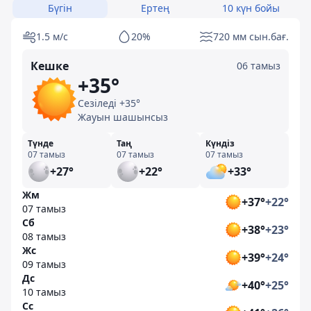
Бүгін
Ертең
10 күн бойы
1.5 м/с
20%
720 мм сын.бағ.
Кешке
06 тамыз
+35°
Сезіледі +35°
Жауын шашынсыз
Түнде
Таң
Күндіз
07 тамыз
07 тамыз
07 тамыз
+27°
+22°
+33°
Жм
+37°
+22°
07 тамыз
Сб
+38°
+23°
08 тамыз
Жс
+39°
+24°
09 тамыз
Дс
+40°
+25°
10 тамыз
Сс