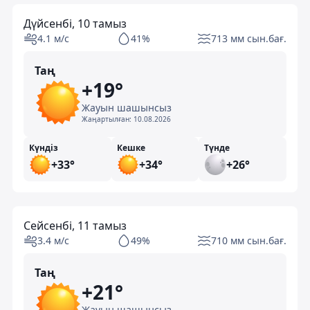
Дүйсенбі, 10 тамыз
4.1 м/с
41%
713 мм сын.бағ.
Таң
+19°
Жауын шашынсыз
Жаңартылған:
10.08.2026
Күндіз
Кешке
Түнде
+33°
+34°
+26°
Сейсенбі, 11 тамыз
3.4 м/с
49%
710 мм сын.бағ.
Таң
+21°
Жауын шашынсыз