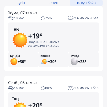
Бүгін
Ертең
10 күн бойы
Жұма, 07 тамыз
2.8 м/с
75%
714 мм сын.бағ.
Таң
+19°
Жауын шашынсыз
Жаңартылған:
07.08.2026
Күндіз
Кешке
Түнде
+30°
+30°
+23°
Сенбі, 08 тамыз
2.6 м/с
60%
714 мм сын.бағ.
Таң
+20°