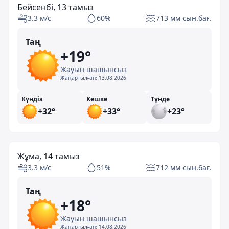
Бейсенбі, 13 тамыз
3.3 м/с
60%
713 мм сын.бағ.
Таң
+19°
Жауын шашынсыз
Жаңартылған:
13.08.2026
Күндіз
Кешке
Түнде
+32°
+33°
+23°
Жұма, 14 тамыз
3.3 м/с
51%
712 мм сын.бағ.
Таң
+18°
Жауын шашынсыз
Жаңартылған:
14.08.2026