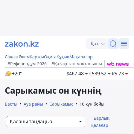
Қаз
Саясат
Әлем
Қаржы
Оқиға
Құқық
Мақалалар
#Референдум-2026
#Қазақстан мақтанышы
+20°
$
467.48
€
539.52
₽
5.73
Сарыкамыс он күннің
Басты
Ауа райы
Сарыкамыс
10 күн бойы
Барлық
Қаланы таңдаңыз
қалалар