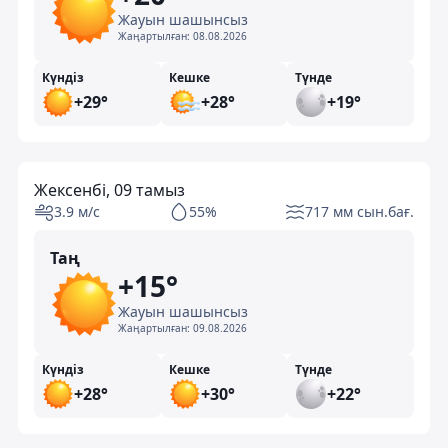
Жауын шашынсыз
Жаңартылған:
08.08.2026
Күндіз
Кешке
Түнде
+29°
+28°
+19°
Жексенбі, 09 тамыз
3.9 м/с
55%
717 мм сын.бағ.
Таң
+15°
Жауын шашынсыз
Жаңартылған:
09.08.2026
Күндіз
Кешке
Түнде
+28°
+30°
+22°