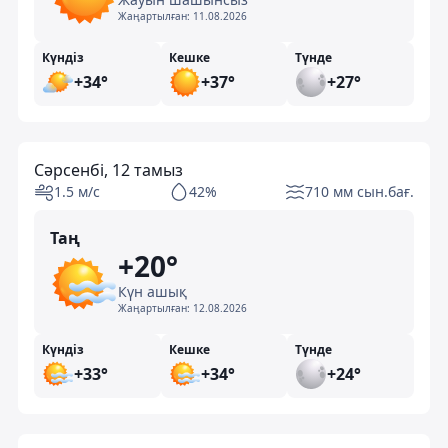
Жаңартылған:
11.08.2026
Күндіз
Кешке
Түнде
+34°
+37°
+27°
Сәрсенбі, 12 тамыз
1.5 м/с
42%
710 мм сын.бағ.
Таң
+20°
Күн ашық
Жаңартылған:
12.08.2026
Күндіз
Кешке
Түнде
+33°
+34°
+24°