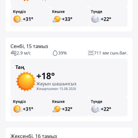
Күндіз
Кешке
Түнде
+31°
+33°
+22°
Сенбі, 15 тамыз
2.9 м/с
39%
711 мм сын.бағ.
Таң
+18°
Жауын шашынсыз
Жаңартылған:
15.08.2026
Күндіз
Кешке
Түнде
+31°
+32°
+22°
Жексенбі, 16 тамыз