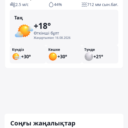
2.5 м/с
44%
712 мм сын.бағ.
Таң
+18°
Өткінші бұлт
Жаңартылған:
16.08.2026
Күндіз
Кешке
Түнде
+30°
+30°
+21°
Соңғы жаңалықтар