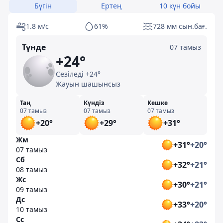
Бүгін
Ертең
10 күн бойы
1.8 м/с
61%
728 мм сын.бағ.
Түнде
07 тамыз
+24°
Сезіледі +24°
Жауын шашынсыз
Таң
Күндіз
Кешке
07 тамыз
07 тамыз
07 тамыз
+20°
+29°
+31°
Жм
+31°
+20°
07 тамыз
Сб
+32°
+21°
08 тамыз
Жс
+30°
+21°
09 тамыз
Дс
+33°
+20°
10 тамыз
Сс