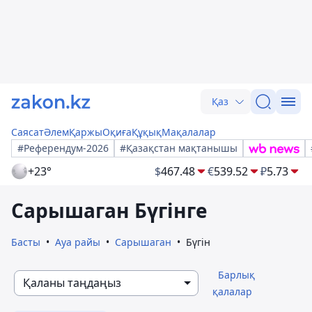
Қаз
Саясат
Әлем
Қаржы
Оқиға
Құқық
Мақалалар
#Референдум-2026
#Қазақстан мақтанышы
+23°
$
467.48
€
539.52
₽
5.73
Сарышаган Бүгінге
Басты
Ауа райы
Сарышаган
Бүгін
Барлық
Қаланы таңдаңыз
қалалар