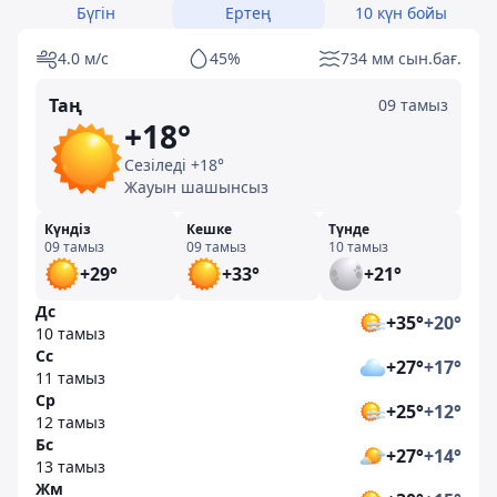
Бүгін
Ертең
10 күн бойы
4.0 м/с
45%
734 мм сын.бағ.
Таң
09 тамыз
+18°
Сезіледі +18°
Жауын шашынсыз
Күндіз
Кешке
Түнде
09 тамыз
09 тамыз
10 тамыз
+29°
+33°
+21°
Дс
+35°
+20°
10 тамыз
Сс
+27°
+17°
11 тамыз
Ср
+25°
+12°
12 тамыз
Бс
+27°
+14°
13 тамыз
Жм