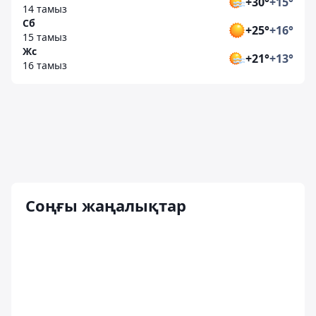
+30°
+15°
14 тамыз
Сб
+25°
+16°
15 тамыз
Жс
+21°
+13°
16 тамыз
Соңғы жаңалықтар