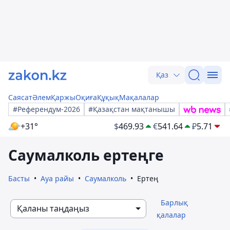
Қаз
Саясат
Әлем
Қаржы
Оқиға
Құқық
Мақалалар
#Референдум-2026
#Қазақстан мақтанышы
+31°
$
469.93
€
541.64
₽
5.71
Саумалколь ертеңге
Басты
Ауа райы
Саумалколь
Ертең
Барлық
Қаланы таңдаңыз
қалалар