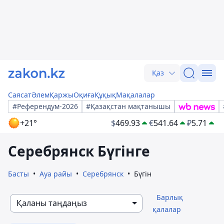
Қаз
Саясат
Әлем
Қаржы
Оқиға
Құқық
Мақалалар
#Референдум-2026
#Қазақстан мақтанышы
+21°
$
469.93
€
541.64
₽
5.71
Серебрянск Бүгінге
Басты
Ауа райы
Серебрянск
Бүгін
Барлық
Қаланы таңдаңыз
қалалар