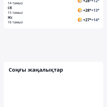
+28°
+12°
14 тамыз
Сб
+28°
+13°
15 тамыз
Жс
+27°
+14°
16 тамыз
Соңғы жаңалықтар