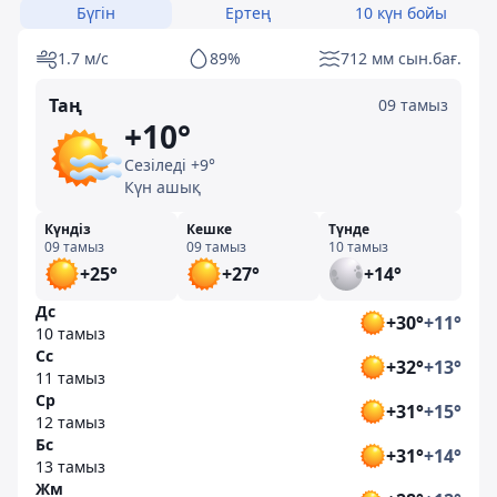
Бүгін
Ертең
10 күн бойы
1.7 м/с
89%
712 мм сын.бағ.
Таң
09 тамыз
+10°
Сезіледі +9°
Күн ашық
Күндіз
Кешке
Түнде
09 тамыз
09 тамыз
10 тамыз
+25°
+27°
+14°
Дс
+30°
+11°
10 тамыз
Сс
+32°
+13°
11 тамыз
Ср
+31°
+15°
12 тамыз
Бс
+31°
+14°
13 тамыз
Жм