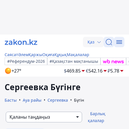
Қаз
Саясат
Әлем
Қаржы
Оқиға
Құқық
Мақалалар
#Референдум-2026
#Қазақстан мақтанышы
+27°
$
469.85
€
542.16
₽
5.78
Сергеевка Бүгінге
Басты
Ауа райы
Сергеевка
Бүгін
Барлық
Қаланы таңдаңыз
қалалар