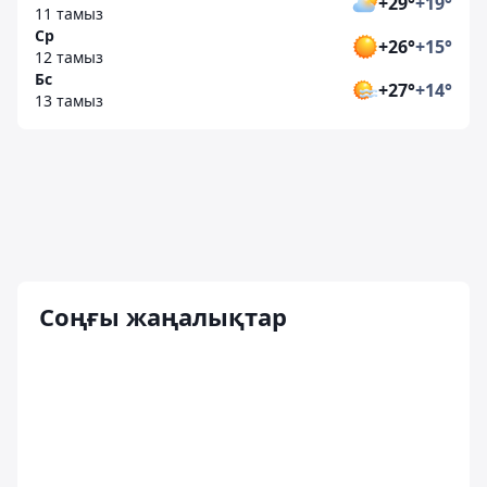
+29°
+19°
11 тамыз
Ср
+26°
+15°
12 тамыз
Бс
+27°
+14°
13 тамыз
Соңғы жаңалықтар