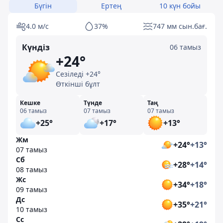
Бүгін
Ертең
10 күн бойы
4.0 м/с
37%
747 мм сын.бағ.
Күндіз
06 тамыз
+24°
Сезіледі +24°
Өткінші бұлт
Кешке
Түнде
Таң
06 тамыз
07 тамыз
07 тамыз
+25°
+17°
+13°
Жм
+24°
+13°
07 тамыз
Сб
+28°
+14°
08 тамыз
Жс
+34°
+18°
09 тамыз
Дс
+35°
+21°
10 тамыз
Сс