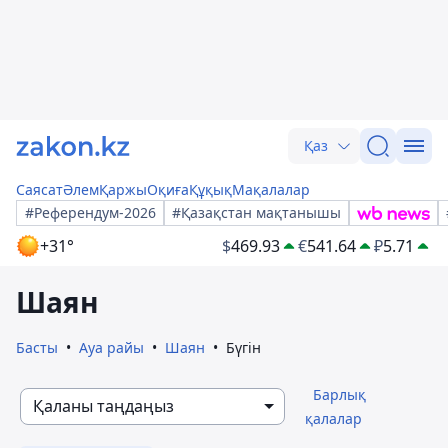
Қаз
Саясат
Әлем
Қаржы
Оқиға
Құқық
Мақалалар
#Референдум-2026
#Қазақстан мақтанышы
+31°
$
469.93
€
541.64
₽
5.71
Шаян
Басты
Ауа райы
Шаян
Бүгін
Барлық
Қаланы таңдаңыз
қалалар