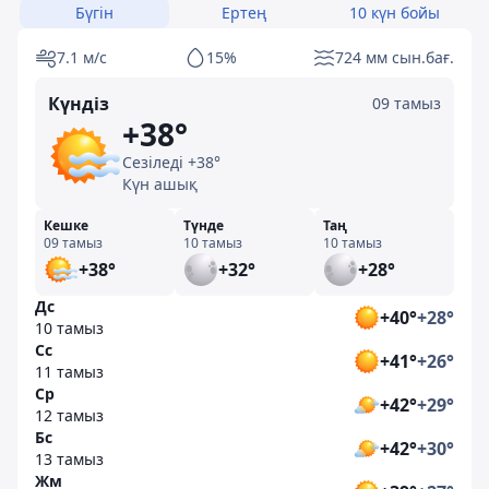
Бүгін
Ертең
10 күн бойы
7.1 м/с
15%
724 мм сын.бағ.
Күндіз
09 тамыз
+38°
Сезіледі +38°
Күн ашық
Кешке
Түнде
Таң
09 тамыз
10 тамыз
10 тамыз
+38°
+32°
+28°
Дс
+40°
+28°
10 тамыз
Сс
+41°
+26°
11 тамыз
Ср
+42°
+29°
12 тамыз
Бс
+42°
+30°
13 тамыз
Жм