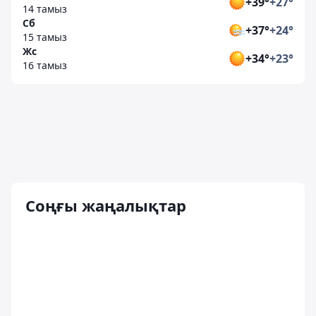
+39°
+27°
14 тамыз
Сб
+37°
+24°
15 тамыз
Жс
+34°
+23°
16 тамыз
Соңғы жаңалықтар