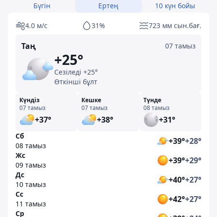
Бүгін
Ертең
10 күн бойы
4.0 м/с
31%
723 мм сын.бағ.
Таң
07 тамыз
+25°
Сезіледі +25°
Өткінші бұлт
Күндіз
Кешке
Түнде
07 тамыз
07 тамыз
08 тамыз
+37°
+38°
+31°
Сб
+39°
+28°
08 тамыз
Жс
+39°
+29°
09 тамыз
Дс
+40°
+27°
10 тамыз
Сс
+42°
+27°
11 тамыз
Ср