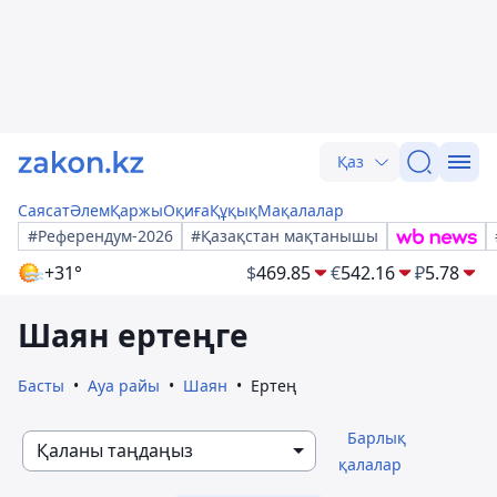
Қаз
Саясат
Әлем
Қаржы
Оқиға
Құқық
Мақалалар
#Референдум-2026
#Қазақстан мақтанышы
+31°
$
469.85
€
542.16
₽
5.78
Шаян ертеңге
Басты
Ауа райы
Шаян
Ертең
Барлық
Қаланы таңдаңыз
қалалар