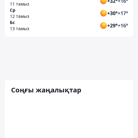
+32°
+16°
11 тамыз
Ср
+30°
+17°
12 тамыз
Бс
+29°
+16°
13 тамыз
Соңғы жаңалықтар