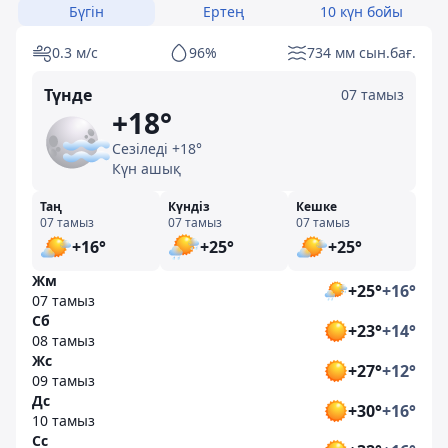
Бүгін
Ертең
10 күн бойы
0.3 м/с
96%
734 мм сын.бағ.
Түнде
07 тамыз
+18°
Сезіледі +18°
Күн ашық
Таң
Күндіз
Кешке
07 тамыз
07 тамыз
07 тамыз
+16°
+25°
+25°
Жм
+25°
+16°
07 тамыз
Сб
+23°
+14°
08 тамыз
Жс
+27°
+12°
09 тамыз
Дс
+30°
+16°
10 тамыз
Сс