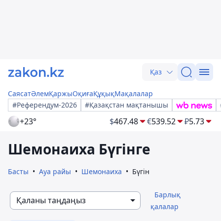
Қаз
Саясат
Әлем
Қаржы
Оқиға
Құқық
Мақалалар
#Референдум-2026
#Қазақстан мақтанышы
+23°
$
467.48
€
539.52
₽
5.73
Шемонаиха Бүгінге
Басты
Ауа райы
Шемонаиха
Бүгін
Барлық
Қаланы таңдаңыз
қалалар