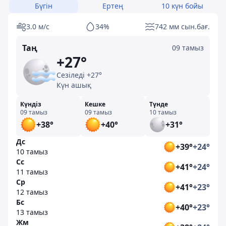
Бүгін
Ертең
10 күн бойы
3.0 м/с
34%
742 мм сын.бағ.
Таң
09 тамыз
+27°
Сезіледі +27°
Күн ашық
Күндіз
Кешке
Түнде
09 тамыз
09 тамыз
10 тамыз
+38°
+40°
+31°
Дс
+39°
+24°
10 тамыз
Сс
+41°
+24°
11 тамыз
Ср
+41°
+23°
12 тамыз
Бс
+40°
+23°
13 тамыз
Жм