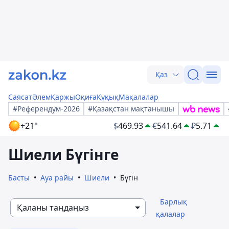
Қаз
Саясат
Әлем
Қаржы
Оқиға
Құқық
Мақалалар
#Референдум-2026
#Қазақстан мақтанышы
+21°
$
469.93
€
541.64
₽
5.71
Шиели Бүгінге
Басты
Ауа райы
Шиели
Бүгін
Барлық
Қаланы таңдаңыз
қалалар