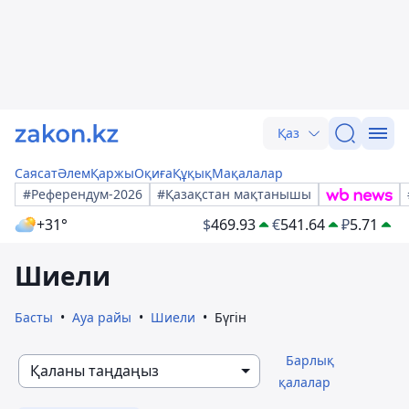
Қаз
Саясат
Әлем
Қаржы
Оқиға
Құқық
Мақалалар
#Референдум-2026
#Қазақстан мақтанышы
+31°
$
469.93
€
541.64
₽
5.71
Шиели
Басты
Ауа райы
Шиели
Бүгін
Барлық
Қаланы таңдаңыз
қалалар