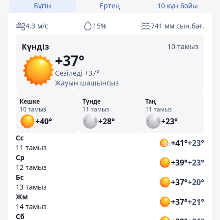
Бүгін
Ертең
10 күн бойы
4.3 м/с
15%
741 мм сын.бағ.
Күндіз
10 тамыз
+37°
Сезіледі +37°
Жауын шашынсыз
Кешке
Түнде
Таң
10 тамыз
11 тамыз
11 тамыз
+40°
+28°
+23°
Сс
+41°
+23°
11 тамыз
Ср
+39°
+23°
12 тамыз
Бс
+37°
+20°
13 тамыз
Жм
+37°
+21°
14 тамыз
Сб