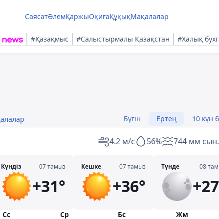
Саясат
Әлем
Қаржы
Оқиға
Құқық
Мақалалар
#Қазақмыс
#Салыстырмалы Қазақстан
#Халық бухг
Бүгін
Ертең
10 күн 
қалалар
4.2 м/с
56%
744 мм сын.
Күндіз
07 тамыз
Кешке
07 тамыз
Түнде
08 та
+31°
+36°
+27
Сс
Ср
Бс
Жм