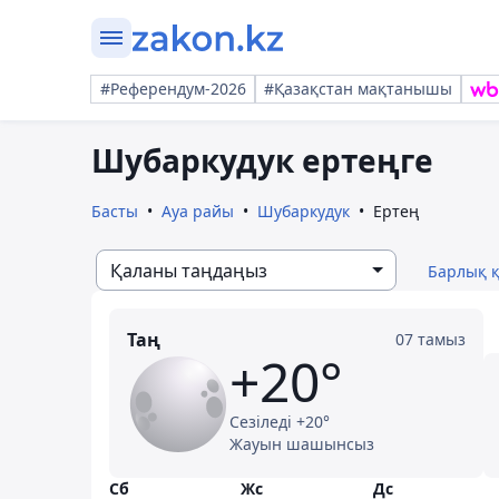
#Референдум-2026
#Қазақстан мақтанышы
Шубаркудук ертеңге
Басты
Ауа райы
Шубаркудук
Ертең
Қаланы таңдаңыз
Барлық 
Таң
07 тамыз
+20°
Сезіледі +20°
Жауын шашынсыз
Сб
Жс
Дс