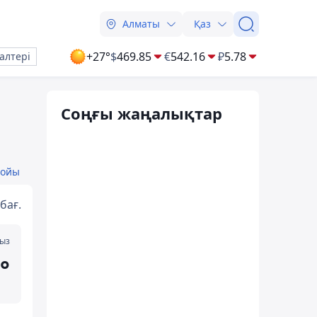
Алматы
Қаз
+27°
$
469.85
€
542.16
₽
5.78
алтері
Соңғы жаңалықтар
бойы
бағ.
мыз
°