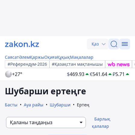
Қаз
Саясат
Әлем
Қаржы
Оқиға
Құқық
Мақалалар
#Референдум-2026
#Қазақстан мақтанышы
+27°
$
469.93
€
541.64
₽
5.71
Шубарши ертеңге
Басты
Ауа райы
Шубарши
Ертең
Барлық
Қаланы таңдаңыз
қалалар