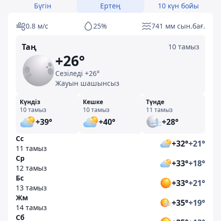
Бүгін
Ертең
10 күн бойы
0.8 м/с
25%
741 мм сын.бағ.
Таң
10 тамыз
+26°
Сезіледі +26°
Жауын шашынсыз
Күндіз
Кешке
Түнде
10 тамыз
10 тамыз
11 тамыз
+39°
+40°
+28°
Сс
+32°
+21°
11 тамыз
Ср
+33°
+18°
12 тамыз
Бс
+33°
+21°
13 тамыз
Жм
+35°
+19°
14 тамыз
Сб