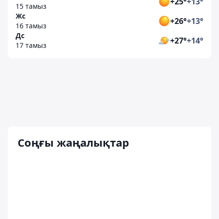
+25°
+13°
15 тамыз
Жс
+26°
+13°
16 тамыз
Дс
+27°
+14°
17 тамыз
Соңғы жаңалықтар