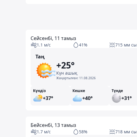
Сейсенбі, 11 тамыз
1.1 м/с
41%
715 мм сы
Таң
+25°
Күн ашық
Жаңартылған:
11.08.2026
Күндіз
Кешке
Түнде
+37°
+40°
+31°
Бейсенбі, 13 тамыз
1.7 м/с
58%
718 мм сы