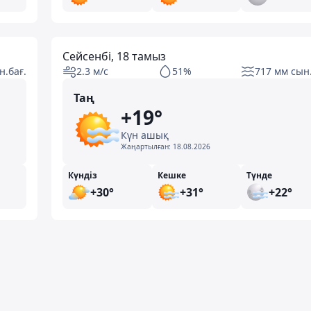
Сейсенбі, 18 тамыз
н.бағ.
2.3 м/с
51%
717 мм сын.
Таң
+19°
Күн ашық
Жаңартылған:
18.08.2026
Күндіз
Кешке
Түнде
+30°
+31°
+22°