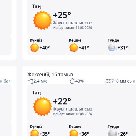
Таң
+25°
Жауын шашынсыз
Жаңартылған:
14.08.2026
Күндіз
Кешке
Түнде
+40°
+41°
+31°
Жексенбі, 16 тамыз
н.бағ.
2.4 м/с
43%
718 мм сын.
Таң
+22°
Жауын шашынсыз
Жаңартылған:
16.08.2026
Күндіз
Кешке
Түнде
+35°
+36°
+26°