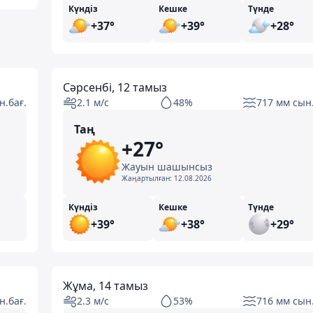
Күндіз
Кешке
Түнде
+37°
+39°
+28°
Сәрсенбі, 12 тамыз
н.бағ.
2.1 м/с
48%
717 мм сын.
Таң
+27°
Жауын шашынсыз
Жаңартылған:
12.08.2026
Күндіз
Кешке
Түнде
+39°
+38°
+29°
Жұма, 14 тамыз
н.бағ.
2.3 м/с
53%
716 мм сын.