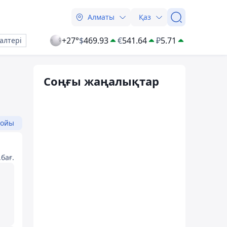
Алматы
Қаз
+27°
$
469.93
€
541.64
₽
5.71
алтері
Соңғы жаңалықтар
бойы
бағ.