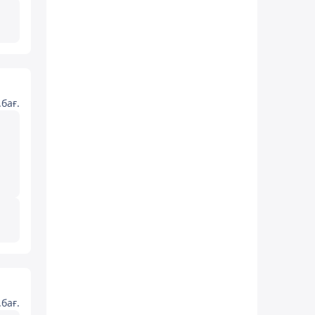
бағ.
бағ.