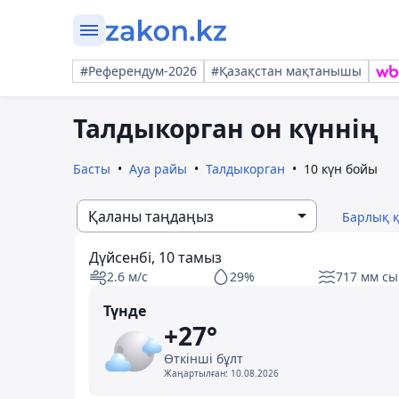
#Референдум-2026
#Қазақстан мақтанышы
Талдыкорган он күннің
Басты
Ауа райы
Талдыкорган
10 күн бойы
Қаланы таңдаңыз
Барлық 
Дүйсенбі, 10 тамыз
2.6 м/с
29%
717 мм сы
Түнде
+27°
Өткінші бұлт
Жаңартылған:
10.08.2026