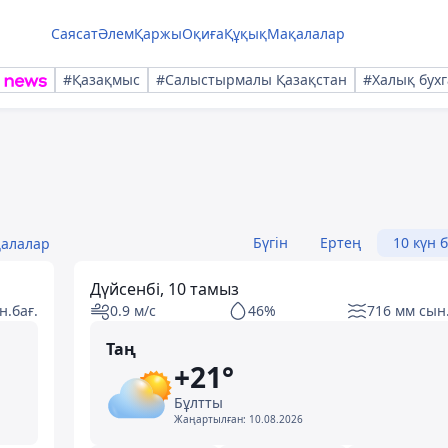
Саясат
Әлем
Қаржы
Оқиға
Құқық
Мақалалар
#Қазақмыс
#Салыстырмалы Қазақстан
#Халық бухг
Бүгін
Ертең
10 күн 
қалалар
Дүйсенбі, 10 тамыз
н.бағ.
0.9 м/с
46%
716 мм сын.
Таң
+21°
Бұлтты
Жаңартылған:
10.08.2026