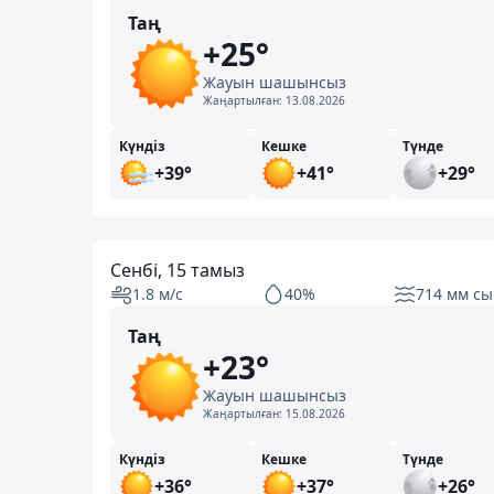
Таң
+25°
Жауын шашынсыз
Жаңартылған:
13.08.2026
Күндіз
Кешке
Түнде
+39°
+41°
+29°
Сенбі, 15 тамыз
1.8 м/с
40%
714 мм сы
Таң
+23°
Жауын шашынсыз
Жаңартылған:
15.08.2026
Күндіз
Кешке
Түнде
+36°
+37°
+26°