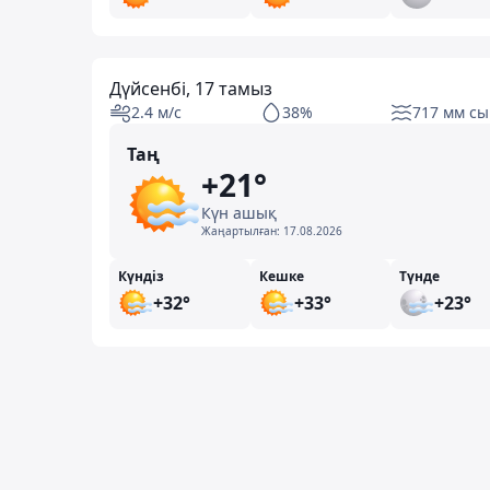
Дүйсенбі, 17 тамыз
2.4 м/с
38%
717 мм сы
Таң
+21°
Күн ашық
Жаңартылған:
17.08.2026
Күндіз
Кешке
Түнде
+32°
+33°
+23°