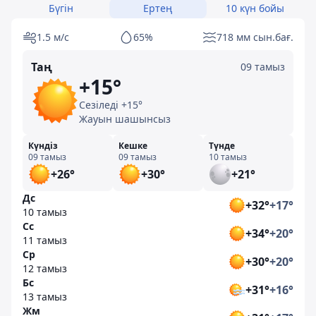
Бүгін
Ертең
10 күн бойы
1.5 м/с
65%
718 мм сын.бағ.
Таң
09 тамыз
+15°
Сезіледі +15°
Жауын шашынсыз
Күндіз
Кешке
Түнде
09 тамыз
09 тамыз
10 тамыз
+26°
+30°
+21°
Дс
+32°
+17°
10 тамыз
Сс
+34°
+20°
11 тамыз
Ср
+30°
+20°
12 тамыз
Бс
+31°
+16°
13 тамыз
Жм