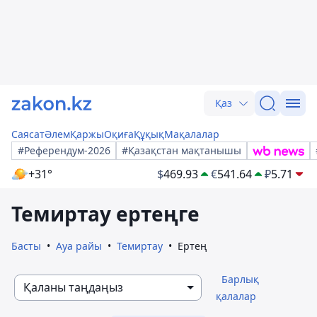
Қаз
Саясат
Әлем
Қаржы
Оқиға
Құқық
Мақалалар
#Референдум-2026
#Қазақстан мақтанышы
+31°
$
469.93
€
541.64
₽
5.71
Темиртау ертеңге
Басты
Ауа райы
Темиртау
Ертең
Барлық
Қаланы таңдаңыз
қалалар