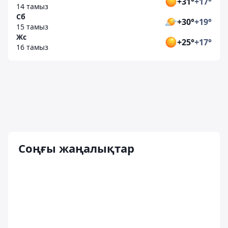
+31°
+17°
14 тамыз
Сб
+30°
+19°
15 тамыз
Жс
+25°
+17°
16 тамыз
Соңғы жаңалықтар