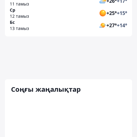
+26°
+17°
11 тамыз
Ср
+25°
+15°
12 тамыз
Бс
+27°
+14°
13 тамыз
Соңғы жаңалықтар