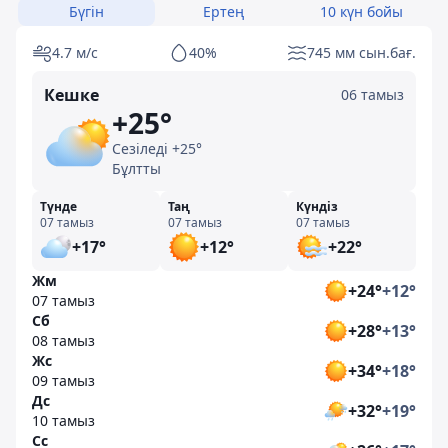
Бүгін
Ертең
10 күн бойы
4.7 м/с
40%
745 мм сын.бағ.
Кешке
06 тамыз
+25°
Сезіледі +25°
Бұлтты
Түнде
Таң
Күндіз
07 тамыз
07 тамыз
07 тамыз
+17°
+12°
+22°
Жм
+24°
+12°
07 тамыз
Сб
+28°
+13°
08 тамыз
Жс
+34°
+18°
09 тамыз
Дс
+32°
+19°
10 тамыз
Сс