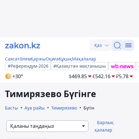
Қаз
Саясат
Әлем
Қаржы
Оқиға
Құқық
Мақалалар
#Референдум-2026
#Қазақстан мақтанышы
+30°
$
469.85
€
542.16
₽
5.78
Тимирязево Бүгінге
Басты
Ауа райы
Тимирязево
Бүгін
Барлық
Қаланы таңдаңыз
қалалар