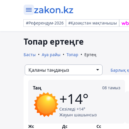
#Референдум-2026
#Қазақстан мақтанышы
Топар ертеңге
Басты
Ауа райы
Топар
Ертең
Қаланы таңдаңыз
Барлық 
Таң
08 тамыз
+14°
Сезіледі +14°
Жауын шашынсыз
Жс
Дс
Сс