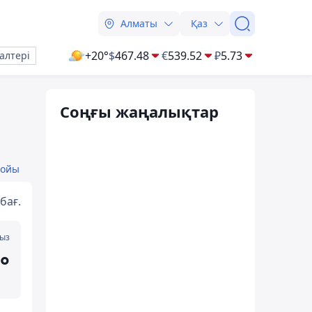
Алматы
Қаз
+20°
$
467.48
€
539.52
₽
5.73
алтері
Соңғы жаңалықтар
бойы
бағ.
мыз
°