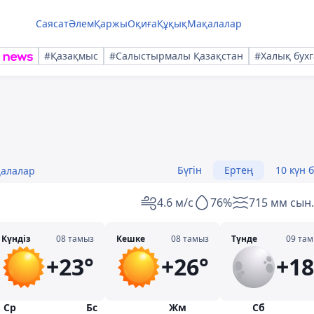
Саясат
Әлем
Қаржы
Оқиға
Құқық
Мақалалар
#Қазақмыс
#Салыстырмалы Қазақстан
#Халық бухг
Бүгін
Ертең
10 күн 
қалалар
4.6 м/с
76%
715 мм сын.
Күндіз
08 тамыз
Кешке
08 тамыз
Түнде
09 та
+23°
+26°
+18
Ср
Бс
Жм
Сб