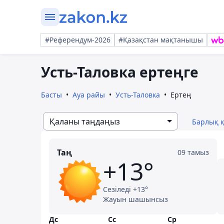
#Референдум-2026
#Қазақстан мақтанышы
Усть-Таловка ертеңге
Басты
Ауа райы
Усть-Таловка
Ертең
Қаланы таңдаңыз
Барлық 
Таң
09 тамыз
+13°
Сезіледі +13°
Жауын шашынсыз
Дс
Сс
Ср