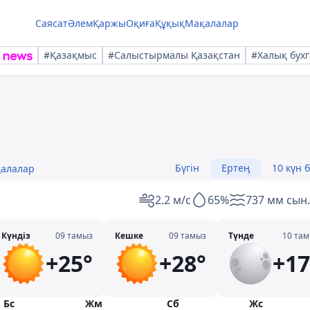
Саясат
Әлем
Қаржы
Оқиға
Құқық
Мақалалар
#Қазақмыс
#Салыстырмалы Қазақстан
#Халық бухг
Бүгін
Ертең
10 күн 
қалалар
2.2 м/с
65%
737 мм сын.
Күндіз
09 тамыз
Кешке
09 тамыз
Түнде
10 та
+25°
+28°
+17
Бс
Жм
Сб
Жс