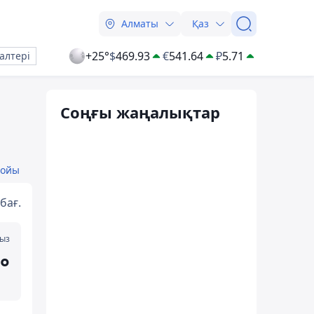
Алматы
Қаз
+25°
$
469.93
€
541.64
₽
5.71
алтері
Соңғы жаңалықтар
бойы
бағ.
мыз
°