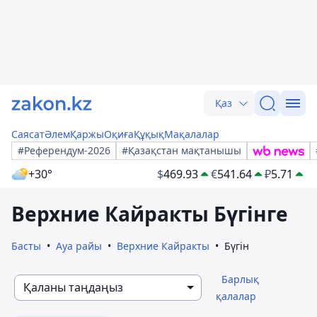
Қаз
Саясат
Әлем
Қаржы
Оқиға
Құқық
Мақалалар
#Референдум-2026
#Қазақстан мақтанышы
+30°
$
469.93
€
541.64
₽
5.71
Верхние Кайракты Бүгінге
Басты
Ауа райы
Верхние Кайракты
Бүгін
Барлық
Қаланы таңдаңыз
қалалар