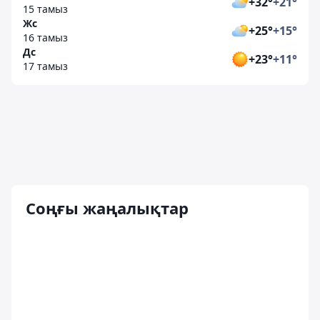
+32°
+21°
15 тамыз
Жс
+25°
+15°
16 тамыз
Дс
+23°
+11°
17 тамыз
Соңғы жаңалықтар