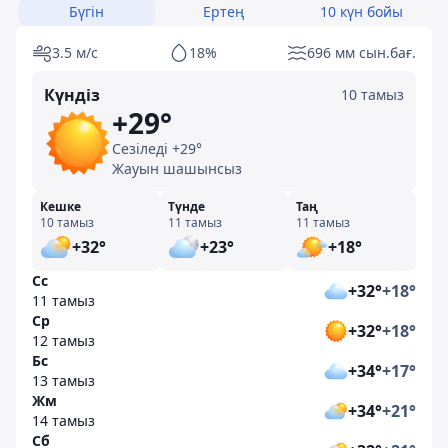
Бүгін
Ертең
10 күн бойы
3.5 м/с
18%
696 мм сын.бағ.
Күндіз
10 тамыз
+29°
Сезіледі +29°
Жауын шашынсыз
Кешке
Түнде
Таң
10 тамыз
11 тамыз
11 тамыз
+32°
+23°
+18°
Сс
+32°
+18°
11 тамыз
Ср
+32°
+18°
12 тамыз
Бс
+34°
+17°
13 тамыз
Жм
+34°
+21°
14 тамыз
Сб