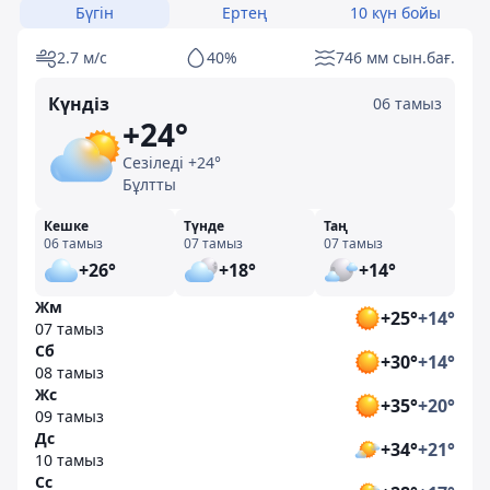
Бүгін
Ертең
10 күн бойы
2.7 м/с
40%
746 мм сын.бағ.
Күндіз
06 тамыз
+24°
Сезіледі +24°
Бұлтты
Кешке
Түнде
Таң
06 тамыз
07 тамыз
07 тамыз
+26°
+18°
+14°
Жм
+25°
+14°
07 тамыз
Сб
+30°
+14°
08 тамыз
Жс
+35°
+20°
09 тамыз
Дс
+34°
+21°
10 тамыз
Сс