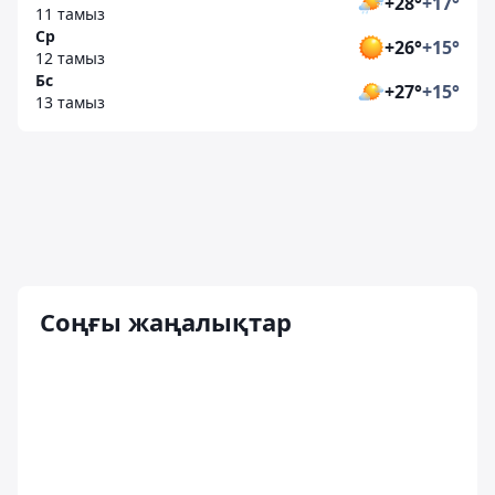
+28°
+17°
11 тамыз
Ср
+26°
+15°
12 тамыз
Бс
+27°
+15°
13 тамыз
Соңғы жаңалықтар