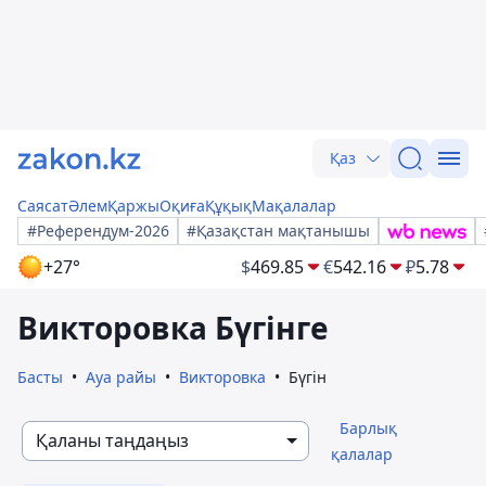
Қаз
Саясат
Әлем
Қаржы
Оқиға
Құқық
Мақалалар
#Референдум-2026
#Қазақстан мақтанышы
+27°
$
469.85
€
542.16
₽
5.78
Викторовка Бүгінге
Басты
Ауа райы
Викторовка
Бүгін
Барлық
Қаланы таңдаңыз
қалалар