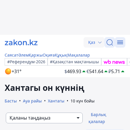
Қаз
Саясат
Әлем
Қаржы
Оқиға
Құқық
Мақалалар
#Референдум-2026
#Қазақстан мақтанышы
+31°
$
469.93
€
541.64
₽
5.71
Хантагы он күннің
Басты
Ауа райы
Хантагы
10 күн бойы
Барлық
Қаланы таңдаңыз
қалалар