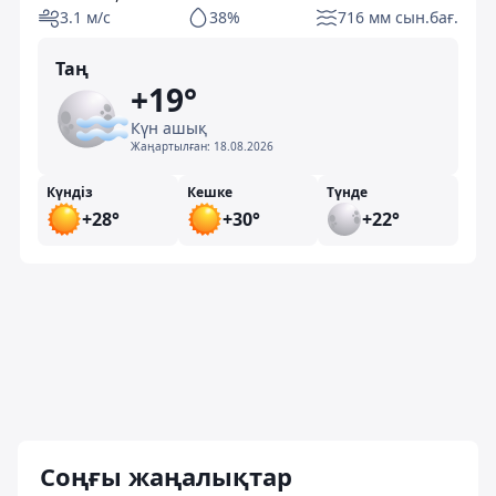
3.1 м/с
38%
716 мм сын.бағ.
Таң
+19°
Күн ашық
Жаңартылған:
18.08.2026
Күндіз
Кешке
Түнде
+28°
+30°
+22°
Соңғы жаңалықтар