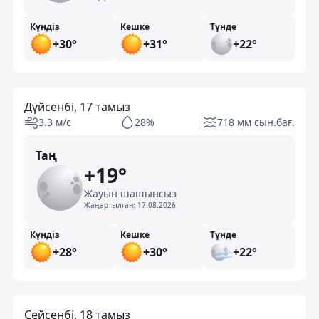
Күндіз
Кешке
Түнде
+30°
+31°
+22°
Дүйсенбі, 17 тамыз
3.3 м/с
28%
718 мм сын.бағ.
Таң
+19°
Жауын шашынсыз
Жаңартылған:
17.08.2026
Күндіз
Кешке
Түнде
+28°
+30°
+22°
Сейсенбі, 18 тамыз