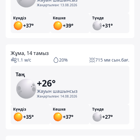
Жаңартылған:
13.08.2026
Күндіз
Кешке
Түнде
+37°
+39°
+31°
Жұма, 14 тамыз
1.1 м/с
20%
715 мм сын.бағ.
Таң
+26°
Жауын шашынсыз
Жаңартылған:
14.08.2026
Күндіз
Кешке
Түнде
+35°
+37°
+27°