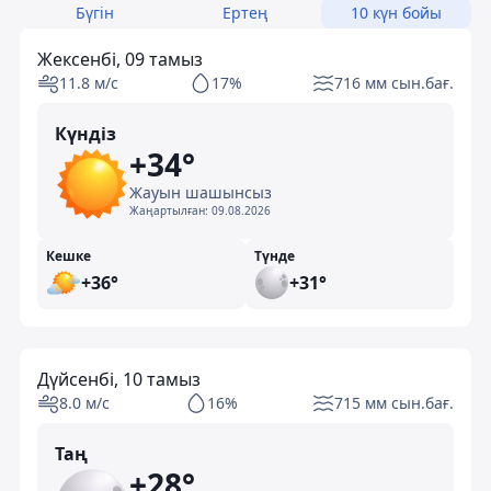
Бүгін
Ертең
10 күн бойы
Жексенбі, 09 тамыз
11.8 м/с
17%
716 мм сын.бағ.
Күндіз
+34°
Жауын шашынсыз
Жаңартылған:
09.08.2026
Кешке
Түнде
+36°
+31°
Дүйсенбі, 10 тамыз
8.0 м/с
16%
715 мм сын.бағ.
Таң
+28°