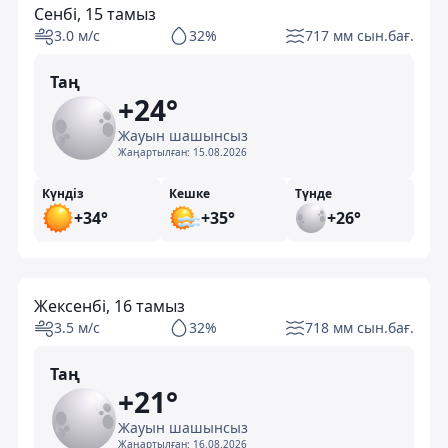
Сенбі, 15 тамыз
3.0 м/с
32%
717 мм сын.бағ.
Таң
+24°
Жауын шашынсыз
Жаңартылған:
15.08.2026
Күндіз
Кешке
Түнде
+34°
+35°
+26°
Жексенбі, 16 тамыз
3.5 м/с
32%
718 мм сын.бағ.
Таң
+21°
Жауын шашынсыз
Жаңартылған:
16.08.2026