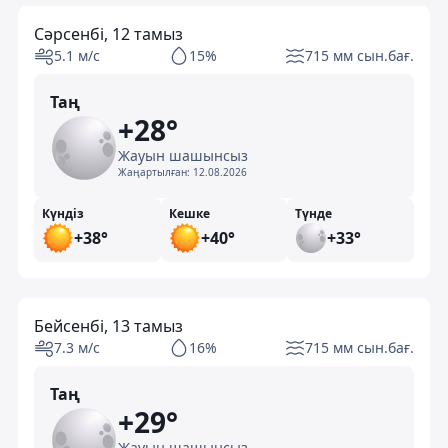
Сәрсенбі, 12 тамыз
5.1 м/с
15%
715 мм сын.бағ.
Таң
+28°
Жауын шашынсыз
Жаңартылған:
12.08.2026
Күндіз
Кешке
Түнде
+38°
+40°
+33°
Бейсенбі, 13 тамыз
7.3 м/с
16%
715 мм сын.бағ.
Таң
+29°
Жауын шашынсыз