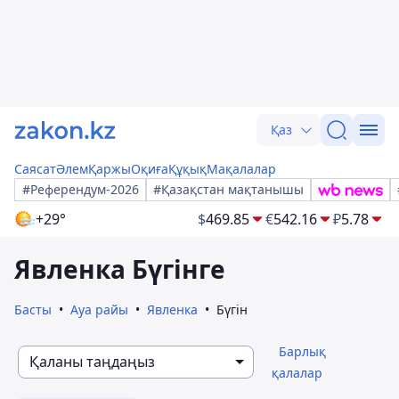
Қаз
Саясат
Әлем
Қаржы
Оқиға
Құқық
Мақалалар
#Референдум-2026
#Қазақстан мақтанышы
+29°
$
469.85
€
542.16
₽
5.78
Явленка Бүгінге
Басты
Ауа райы
Явленка
Бүгін
Барлық
Қаланы таңдаңыз
қалалар