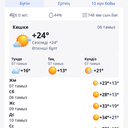
Бүгін
Ертең
10 күн бойы
6.0 м/с
44%
748 мм сын.бағ.
Кешке
06 тамыз
+24°
Сезіледі +24°
Өткінші бұлт
Түнде
Таң
Күндіз
07 тамыз
07 тамыз
07 тамыз
+16°
+13°
+21°
Жм
+23°
+13°
07 тамыз
Сб
+28°
+13°
08 тамыз
Жс
+33°
+19°
09 тамыз
Дс
+34°
+21°
10 тамыз
Сс