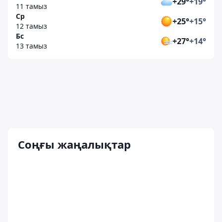
+29°
+19°
11 тамыз
Ср
+25°
+15°
12 тамыз
Бс
+27°
+14°
13 тамыз
Соңғы жаңалықтар