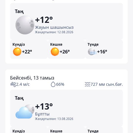
Таң
+12°
Жауын шашынсыз
Жаңартылған:
12.08.2026
Күндіз
Кешке
Түнде
+22°
+26°
+16°
Бейсенбі, 13 тамыз
2.4 м/с
66%
727 мм сын.бағ.
Таң
+13°
Бұлтты
Жаңартылған:
13.08.2026
Күндіз
Кешке
Түнде