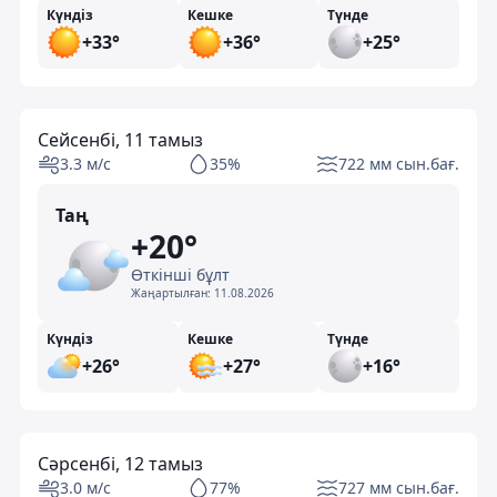
Күндіз
Кешке
Түнде
+33°
+36°
+25°
Сейсенбі, 11 тамыз
3.3 м/с
35%
722 мм сын.бағ.
Таң
+20°
Өткінші бұлт
Жаңартылған:
11.08.2026
Күндіз
Кешке
Түнде
+26°
+27°
+16°
Сәрсенбі, 12 тамыз
3.0 м/с
77%
727 мм сын.бағ.