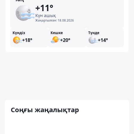
+11°
Күн ашық
Жаңартылған:
18.08.2026
Күндіз
Кешке
Түнде
+18°
+20°
+14°
Соңғы жаңалықтар