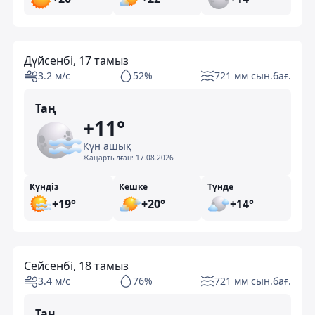
Дүйсенбі, 17 тамыз
3.2 м/с
52%
721 мм сын.бағ.
Таң
+11°
Күн ашық
Жаңартылған:
17.08.2026
Күндіз
Кешке
Түнде
+19°
+20°
+14°
Сейсенбі, 18 тамыз
3.4 м/с
76%
721 мм сын.бағ.
Таң