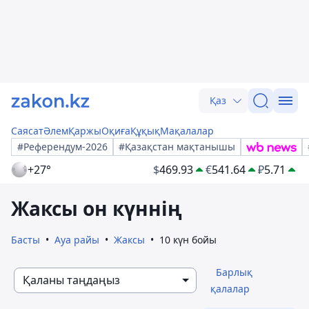
Қаз
Саясат
Әлем
Қаржы
Оқиға
Құқық
Мақалалар
#Референдум-2026
#Қазақстан мақтанышы
+27°
$
469.93
€
541.64
₽
5.71
Жаксы он күннің
Басты
Ауа райы
Жаксы
10 күн бойы
Барлық
Қаланы таңдаңыз
қалалар