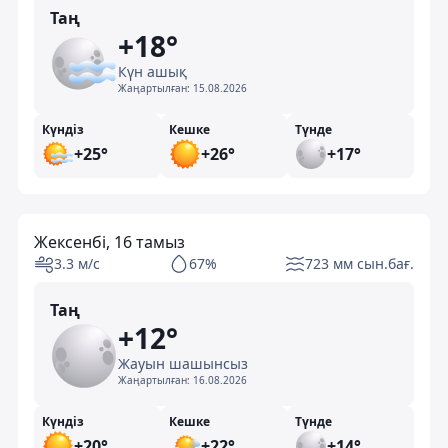
Таң
+18°
Күн ашық
Жаңартылған:
15.08.2026
Күндіз
Кешке
Түнде
+25°
+26°
+17°
Жексенбі, 16 тамыз
3.3 м/с
67%
723 мм сын.бағ.
Таң
+12°
Жауын шашынсыз
Жаңартылған:
16.08.2026
Күндіз
Кешке
Түнде
+20°
+22°
+14°