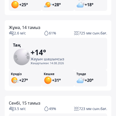
+25°
+28°
+18°
Жұма, 14 тамыз
2.6 м/с
61%
725 мм сын.бағ.
Таң
+14°
Жауын шашынсыз
Жаңартылған:
14.08.2026
Күндіз
Кешке
Түнде
+27°
+31°
+20°
Сенбі, 15 тамыз
3.5 м/с
49%
723 мм сын.бағ.