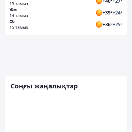
+40°
+27°
13 тамыз
Жм
+39°
+24°
14 тамыз
Сб
+36°
+25°
15 тамыз
Соңғы жаңалықтар