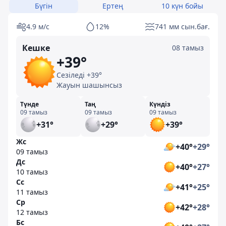
Бүгін
Ертең
10 күн бойы
4.9 м/с
12%
741 мм сын.бағ.
Кешке
08 тамыз
+39°
Сезіледі +39°
Жауын шашынсыз
Түнде
Таң
Күндіз
09 тамыз
09 тамыз
09 тамыз
+31°
+29°
+39°
Жс
+40°
+29°
09 тамыз
Дс
+40°
+27°
10 тамыз
Сс
+41°
+25°
11 тамыз
Ср
+42°
+28°
12 тамыз
Бс