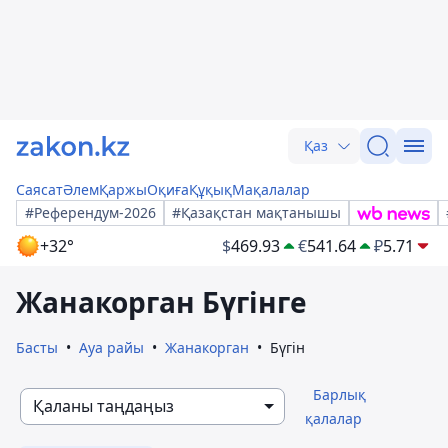
Қаз
Саясат
Әлем
Қаржы
Оқиға
Құқық
Мақалалар
#Референдум-2026
#Қазақстан мақтанышы
+32°
$
469.93
€
541.64
₽
5.71
Жанакорган Бүгінге
Басты
Ауа райы
Жанакорган
Бүгін
Барлық
Қаланы таңдаңыз
қалалар