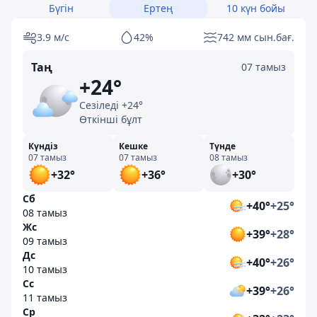
Бүгін
Ертең
10 күн бойы
3.9 м/с
42%
742 мм сын.бағ.
Таң
07 тамыз
+24°
Сезіледі +24°
Өткінші бұлт
Күндіз
Кешке
Түнде
07 тамыз
07 тамыз
08 тамыз
+32°
+36°
+30°
Сб
+40°
+25°
08 тамыз
Жс
+39°
+28°
09 тамыз
Дс
+40°
+26°
10 тамыз
Сс
+39°
+26°
11 тамыз
Ср