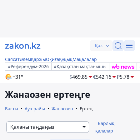
Қаз
Саясат
Әлем
Қаржы
Оқиға
Құқық
Мақалалар
#Референдум-2026
#Қазақстан мақтанышы
+31°
$
469.85
€
542.16
₽
5.78
Жанаозен ертеңге
Басты
Ауа райы
Жанаозен
Ертең
Барлық
Қаланы таңдаңыз
қалалар