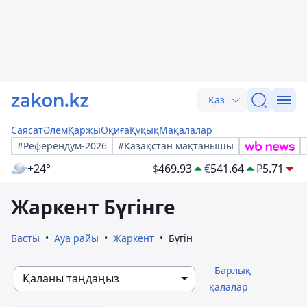
Қаз
Саясат
Әлем
Қаржы
Оқиға
Құқық
Мақалалар
#Референдум-2026
#Қазақстан мақтанышы
+24°
$
469.93
€
541.64
₽
5.71
Жаркент Бүгінге
Басты
Ауа райы
Жаркент
Бүгін
Барлық
Қаланы таңдаңыз
қалалар