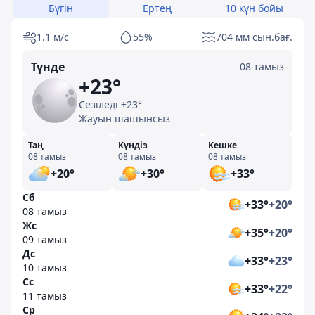
Бүгін
Ертең
10 күн бойы
1.1 м/с
55%
704 мм сын.бағ.
Түнде
08 тамыз
+23°
Сезіледі +23°
Жауын шашынсыз
Таң
Күндіз
Кешке
08 тамыз
08 тамыз
08 тамыз
+20°
+30°
+33°
Сб
+33°
+20°
08 тамыз
Жс
+35°
+20°
09 тамыз
Дс
+33°
+23°
10 тамыз
Сс
+33°
+22°
11 тамыз
Ср