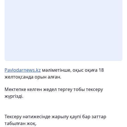
Рavlodarnews.kz
мәліметінше, оқыс оқиға 18
желтоқсанда орын алған.
Мектепке келген жедел тергеу тобы тексеру
жүргізді.
Тексеру нәтижесінде жарылу қаупі бар заттар
табылған жоқ.