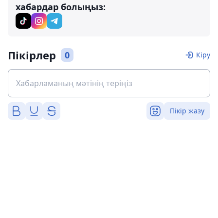
хабардар болыңыз:
Пікірлер
0
Кіру
Пікір жазу