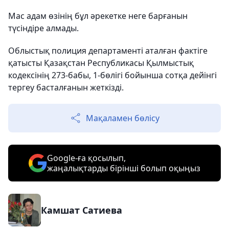
Мас адам өзінің бұл әрекетке неге барғанын
түсіндіре алмады.
Облыстық полиция департаменті аталған фактіге
қатысты Қазақстан Республикасы Қылмыстық
кодексінің 273-бабы, 1-бөлігі бойынша сотқа дейінгі
тергеу басталғанын жеткізді.
Мақаламен бөлісу
Google-ға қосылып,
жаңалықтарды бірінші болып оқыңыз
Камшат Сатиева