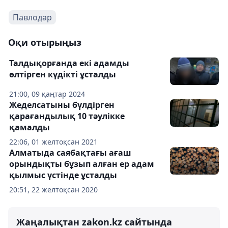
Павлодар
Оқи отырыңыз
Талдықорғанда екі адамды
өлтірген күдікті ұсталды
21:00, 09 қаңтар 2024
Жеделсатыны бүлдірген
қарағандылық 10 тәулікке
қамалды
22:06, 01 желтоқсан 2021
Алматыда саябақтағы ағаш
орындықты бұзып алған ер адам
қылмыс үстінде ұсталды
20:51, 22 желтоқсан 2020
Жаңалықтан zakon.kz сайтында