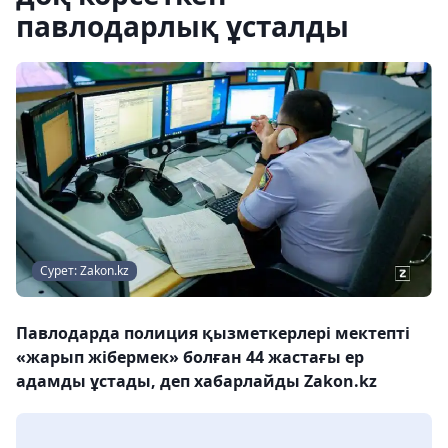
павлодарлық ұсталды
Сурет: Zakon.kz
Павлодарда полиция қызметкерлері мектепті
«жарып жібермек» болған 44 жастағы ер
адамды ұстады, деп хабарлайды Zakon.kz