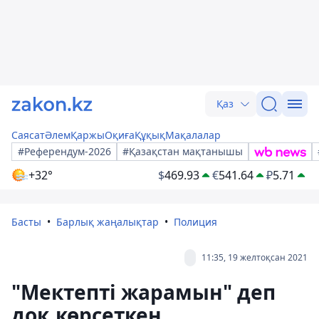
Қаз
Саясат
Әлем
Қаржы
Оқиға
Құқық
Мақалалар
#Референдум-2026
#Қазақстан мақтанышы
+32°
$
469.93
€
541.64
₽
5.71
Басты
Барлық жаңалықтар
Полиция
11:35, 19 желтоқсан 2021
"Мектепті жарамын" деп
доқ көрсеткен