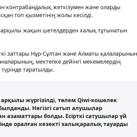
рын контрабандалық жеткізумен және оларды
қан топ қызметінің жолы кесілді.
р арқылы жақын шетелдерден халық тұтынатын
кі заттары Нұр-Сұлтан және Алматы қалаларыны
аналарының, мектепке дейінгі мекемелердің
 түрінде таратылды.
 арқылы жүргізілді, төлем Qiwi-кошелек
ылданды. Негізгі сатып алушылар
н азаматтары болды. Есірткі сатушылар үй
інде оралған кезекті халықаралық тауарды