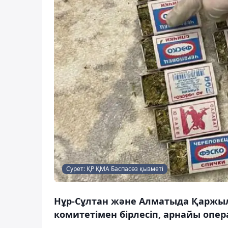
Сурет: ҚР ҚМА Баспасөз қызметі
Нұр-Сұлтан және Алматыда Қаржылы
комитетімен бірлесіп, арнайы опер