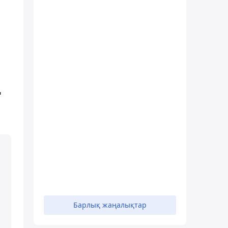
ң
Барлық жаңалықтар