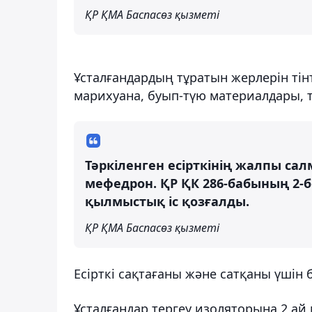
ҚР ҚМА Баспасөз қызметі
Ұсталғандардың тұратын жерлерін тінт
марихуана, буып-түю материалдары, 
Тәркіленген есірткінің жалпы са
мефедрон. ҚР ҚК 286-бабының 2-б
қылмыстық іс қозғалды.
ҚР ҚМА Баспасөз қызметі
Есірткі сақтағаны және сатқаны үшін 
Ұсталғандар тергеу изоляторына 2 ай