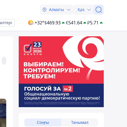
Алматы
Қаз
+32°
$
469.93
€
541.64
₽
5.71
алтері
Соңғы
Танымал