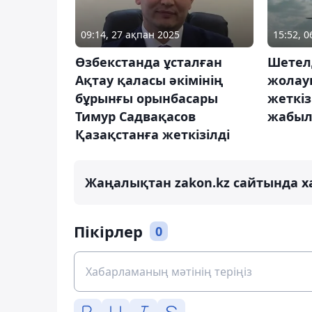
09:14, 27 ақпан 2025
15:52, 0
Өзбекстанда ұсталған
Шетел
Ақтау қаласы әкімінің
жолау
бұрынғы орынбасары
жеткіз
Тимур Садвақасов
жабы
Қазақстанға жеткізілді
Жаңалықтан zakon.kz сайтында х
Пікірлер
0