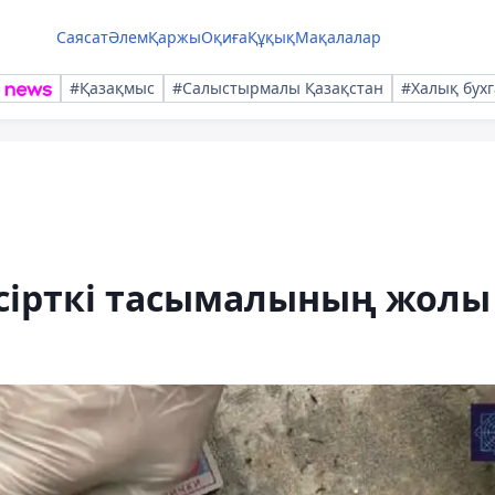
Саясат
Әлем
Қаржы
Оқиға
Құқық
Мақалалар
#Қазақмыс
#Салыстырмалы Қазақстан
#Халық бухг
есірткі тасымалының жолы