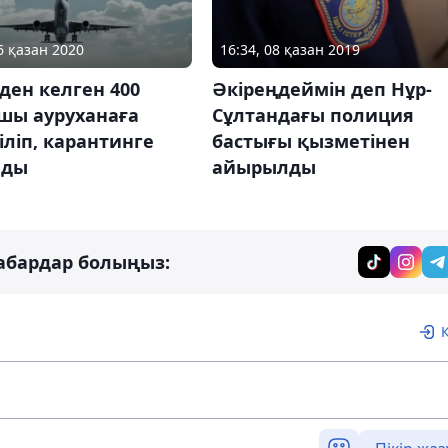
6 қазан 2020
16:34, 08 қазан 2019
ден келген 400
Әкіреңдеймін деп Нұр-
шы ауруханаға
Сұлтандағы полиция
іліп, карантинге
бастығы қызметінен
лды
айырылды
абардар болыңыз: