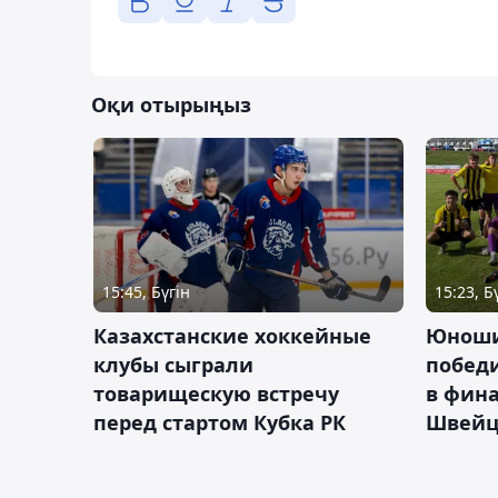
Оқи отырыңыз
15:45, Бүгін
15:23, Б
Казахстанские хоккейные
Юноши
клубы сыграли
побед
товарищескую встречу
в фина
перед стартом Кубка РК
Швейц