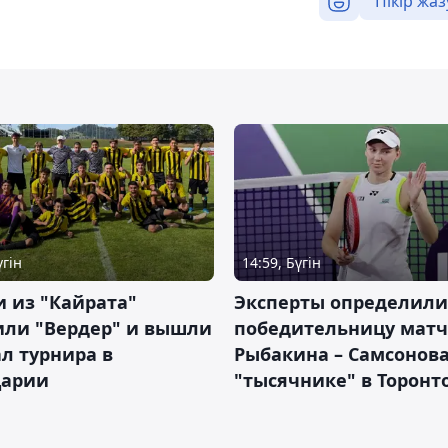
Пікір жаз
үгін
14:59, Бүгін
 из "Кайрата"
Эксперты определили
или "Вердер" и вышли
победительницу матч
л турнира в
Рыбакина – Самсонова
арии
"тысячнике" в Торонт