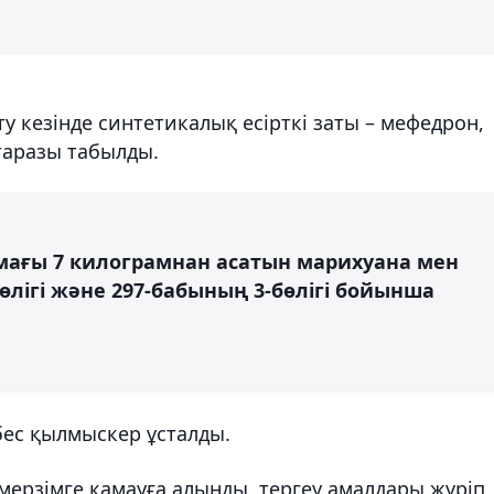
у кезінде синтетикалық есірткі заты – мефедрон,
таразы табылды.
лмағы 7 килограмнан асатын марихуана мен
өлігі және 297-бабының 3-бөлігі бойынша
бес қылмыскер ұсталды.
 мерзімге қамауға алынды, тергеу амалдары жүріп