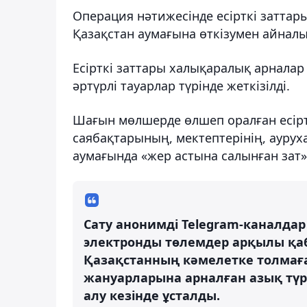
Операция нәтижесінде есірткі затта
Қазақстан аумағына өткізумен айналыс
Есірткі заттары халықаралық арнала
әртүрлі тауарлар түрінде жеткізілді.
Шағын мөлшерде өлшеп оралған есірт
саябақтарының, мектептерінің, аурух
аумағында «жер астына салынған зат»
Сату анонимді Telegram-каналдар
электронды төлемдер арқылы қаб
Қазақстанның кәмелетке толмаға
жануарларына арналған азық түр
алу кезінде ұсталды.