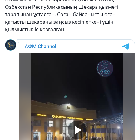
Өзбекстан Республикасының Шекара қызметі
тарапынан ұсталған. Соған байланысты оған
қатысты шекараны заңсыз кесіп өткені үшін
қылмыстық іс қозғалған.