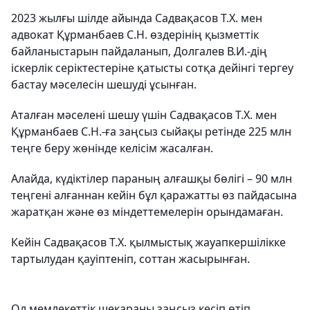
2023 жылғы шілде айында Садвақасов Т.Х. мен
адвокат Құрманбаев С.Н. өздерінің қызметтік
байланыстарын пайдаланып, Долгалев В.И.-дің
іскерлік серіктестеріне қатысты сотқа дейінгі тергеу
бастау мәселесін шешуді ұсынған.
Аталған мәселені шешу үшін Садвақасов Т.Х. мен
Құрманбаев С.Н.-ға заңсыз сыйақы ретінде 225 млн
теңге беру жөнінде келісім жасалған.
Алайда, күдіктілер параның алғашқы бөлігі – 90 млн
теңгені алғаннан кейін бұл қаражатты өз пайдасына
жаратқан және өз міндеттемелерін орындамаған.
Кейін Садвақасов Т.Х. қылмыстық жауапкершілікке
тартылудан қауіптеніп, соттан жасырынған.
Ол мемлекеттік шекараны заңсыз кесіп өтіп,