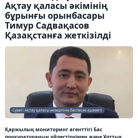
Ақтау қаласы әкімінің
бұрынғы орынбасары
Тимур Садвақасов
Қазақстанға жеткізілді
Сурет: Ақтау қаласы әкімдігінің баспасөз қызметі
Қаржылық мониторинг агенттігі Бас
прокуратураның үйлестіруімен және Ұлттық