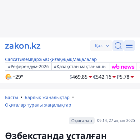
Қаз
Саясат
Әлем
Қаржы
Оқиға
Құқық
Мақалалар
#Референдум-2026
#Қазақстан мақтанышы
+29°
$
469.85
€
542.16
₽
5.78
Басты
Барлық жаңалықтар
Оқиғалар туралы жаңалықтар
Оқиғалар
09:14, 27 ақпан 2025
Өзбекстанда ұсталған