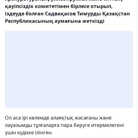
қауіпсіздік комитетімен бірлесе отырып,
іздеуде болған Садвақасов Тимурды Қазақстан
Республикасының аумағына жеткізді
Ол аса ірі көлемде алаяқтық жасағаны және
лауазымды тұлғаларға пара беруге итермелегені
үшін күдікке ілінген.