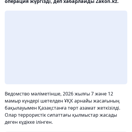
операция жүргізді, деп хабарлайды Zakon.kz.
Ведомство мәліметінше, 2026 жылғы 7 және 12
мамыр күндері шетелден ҰҚК арнайы жасағының
бақылауымен Қазақстанға төрт азамат жеткізілді.
Олар террористік сипаттағы қылмыстар жасады
деген күдікке ілінген.