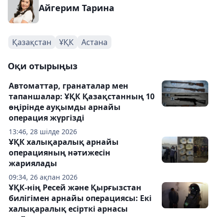
Айгерим Тарина
Қазақстан
ҰҚК
Астана
Оқи отырыңыз
Автоматтар, гранаталар мен
тапаншалар: ҰҚК Қазақстанның 10
өңірінде ауқымды арнайы
операция жүргізді
13:46, 28 шілде 2026
ҰҚК халықаралық арнайы
операцияның нәтижесін
жариялады
09:34, 26 ақпан 2026
ҰҚК-нің Ресей және Қырғызстан
билігімен арнайы операциясы: Екі
халықаралық есірткі арнасы