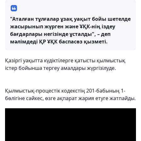
"Аталған тұлғалар ұзақ уақыт бойы шетелде
жасырынып жүрген және ҰҚК-нің іздеу
бағдарлары негізінде ұсталды", – деп
мәлімдеді ҚР ҰҚК баспасөз қызметі.
Қазіргі уақытта күдіктілерге қатысты қылмыстық
істер бойынша тергеу амалдары жүргізілуде.
Қылмыстық-процестік кодекстің 201-бабының 1-
бөлігіне сәйкес, өзге ақпарат жария етуге жатпайды.