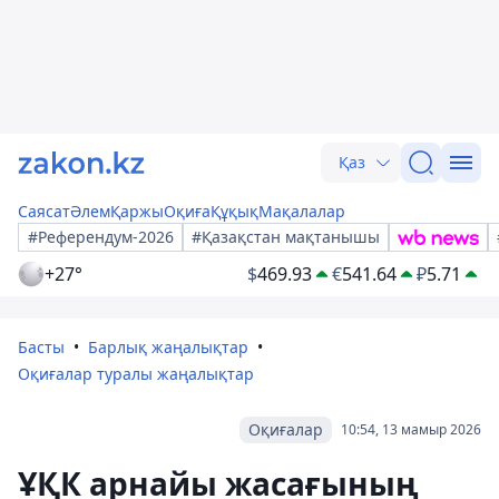
Қаз
Саясат
Әлем
Қаржы
Оқиға
Құқық
Мақалалар
#Референдум-2026
#Қазақстан мақтанышы
+27°
$
469.93
€
541.64
₽
5.71
Басты
Барлық жаңалықтар
Оқиғалар туралы жаңалықтар
Оқиғалар
10:54, 13 мамыр 2026
ҰҚК арнайы жасағының