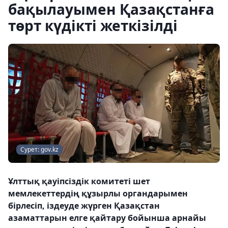
бақылауымен Қазақстанға
төрт күдікті жеткізілді
Сурет: gov.kz
Ұлттық қауіпсіздік комитеті шет
мемлекеттердің құзырлы органдарымен
бірлесіп, іздеуде жүрген Қазақстан
азаматтарын елге қайтару бойынша арнайы