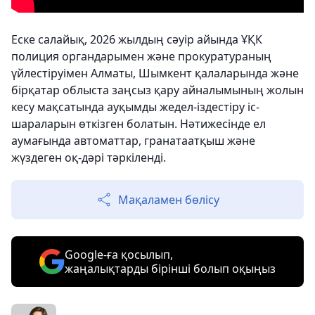
Еске салайық, 2026 жылдың сәуір айында ҰҚК
полиция органдарымен және прокуратураның
үйлестіруімен Алматы, Шымкент қалаларында және
бірқатар облыста заңсыз қару айналымының жолын
кесу мақсатында ауқымды жедел-іздестіру іс-
шараларын өткізген болатын. Нәтижесінде ел
аумағында автоматтар, гранатаатқыш және
жүздеген оқ-дәрі тәркіленді.
Мақаламен бөлісу
Google-ға қосылып,
жаңалықтарды бірінші болып оқыңыз