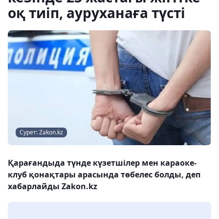
оқ тиіп, ауруханаға түсті
Сурет: Zakon.kz
Қарағандыда түнде күзетшілер мен караоке-
клуб қонақтары арасында төбелес болды, деп
хабарлайды Zakon.kz