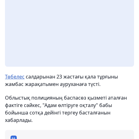
Төбелес
салдарынан 23 жастағы қала тұрғыны
жамбас жарақатымен ауруханаға түсті.
Облыстық полицияның баспасөз қызметі аталған
фактіге сәйкес, "Адам өлтіруге оқталу" бабы
бойынша сотқа дейінгі тергеу басталғанын
хабарлады.