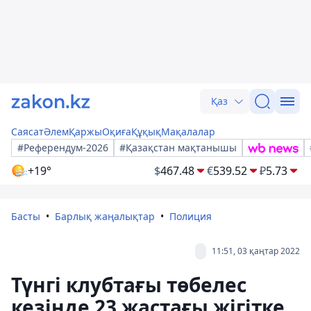
Қаз
Саясат
Әлем
Қаржы
Оқиға
Құқық
Мақалалар
#Референдум-2026
#Қазақстан мақтанышы
+19°
$
467.48
€
539.52
₽
5.73
Басты
Барлық жаңалықтар
Полиция
11:51, 03 қаңтар 2022
Түнгі клубтағы төбелес
кезінде 23 жастағы жігітке