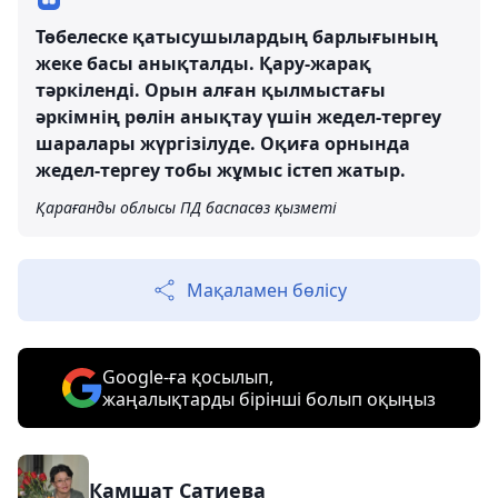
Төбелеске қатысушылардың барлығының
жеке басы анықталды. Қару-жарақ
тәркіленді. Орын алған қылмыстағы
әркімнің рөлін анықтау үшін жедел-тергеу
шаралары жүргізілуде. Оқиға орнында
жедел-тергеу тобы жұмыс істеп жатыр.
Қарағанды облысы ПД баспасөз қызметі
Мақаламен бөлісу
Google-ға қосылып,
жаңалықтарды бірінші болып оқыңыз
Камшат Сатиева