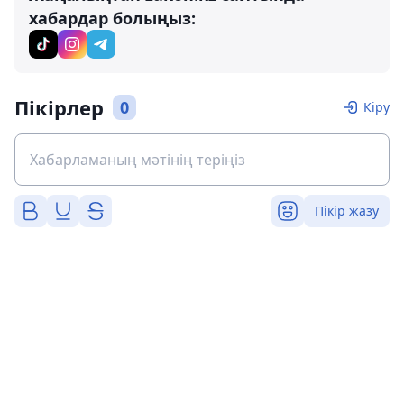
хабардар болыңыз:
Пікірлер
0
Кіру
Пікір жазу