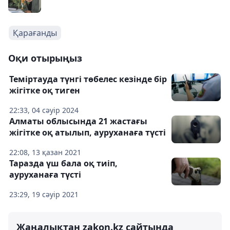
Қарағанды
Оқи отырыңыз
Теміртауда түнгі төбелес кезінде бір
жігітке оқ тиген
22:33, 04 сәуір 2024
Алматы облысында 21 жастағы
жігітке оқ атылып, ауруханаға түсті
22:08, 13 қазан 2021
Таразда үш бала оқ тиіп,
ауруханаға түсті
23:29, 19 сәуір 2021
Жаңалықтан zakon.kz сайтында