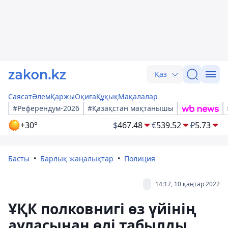
Қаз
Саясат
Әлем
Қаржы
Оқиға
Құқық
Мақалалар
#Референдум-2026
#Қазақстан мақтанышы
+30°
$
467.48
€
539.52
₽
5.73
Басты
Барлық жаңалықтар
Полиция
14:17, 10 қаңтар 2022
ҰҚК полковнигі өз үйінің
ауласынан өлі табылды