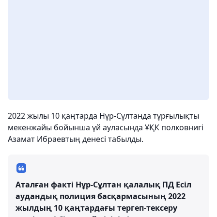
2022 жылы 10 қаңтарда Нұр-Сұлтанда тұрғылықты
мекенжайы бойынша үй ауласында ҰҚК полковнигі
Азамат Ибраевтың денесі табылды.
Аталған факті Нұр-Сұлтан қалалық ПД Есіл
аудандық полиция басқармасының 2022
жылдың 10 қаңтардағы тергеп-тексеру