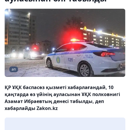
ап
ҚР ҰҚК баспасөз қызметі хабарлағандай, 10
қаңтарда өз үйінің ауласынан ҰҚК полковнигі
Азамат Ибраевтың денесі табылды, деп
хабарлайды Zakon.kz