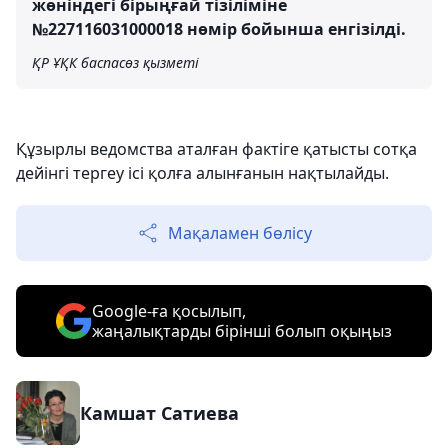
жөніндегі бірыңғай тізіліміне
№227116031000018 нөмір бойынша енгізілді.
ҚР ҰҚК баспасөз қызметі
Құзырлы ведомства аталған фактіге қатысты сотқа
дейінгі тергеу ісі қолға алынғанын нақтылайды.
Мақаламен бөлісу
Google-ға қосылып,
жаңалықтарды бірінші болып оқыңыз
Камшат Сатиева