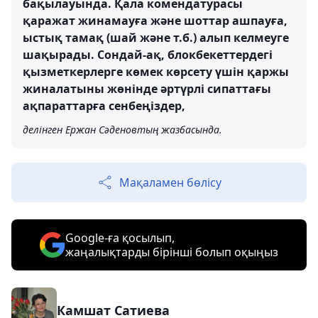
бақылауында. Қала комендатурасы
қаражат жинамауға және шоттар ашпауға,
ыстық тамақ (шай және т.б.) алып келмеуге
шақырады. Сондай-ақ, блокбекеттердегі
қызметкерлерге көмек көрсету үшін қаржы
жиналатыны жөнінде әртүрлі сипаттағы
ақпараттарға сенбеңіздер,
делінген Ержан Сәденовтың жазбасында.
Мақаламен бөлісу
Google-ға қосылып,
жаңалықтарды бірінші болып оқыңыз
Камшат Сатиева