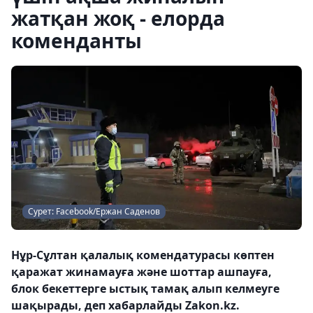
жатқан жоқ - елорда
коменданты
Сурет: Facebook/Ержан Саденов
Нұр-Сұлтан қалалық комендатурасы көптен
қаражат жинамауға және шоттар ашпауға,
блок бекеттерге ыстық тамақ алып келмеуге
шақырады, деп хабарлайды Zakon.kz.