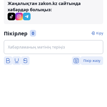
Жаңалықтан zakon.kz сайтында
хабардар болыңыз:
Пікірлер
0
Кіру
Пікір жазу