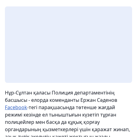
Нұр-Сұлтан қаласы Полиция департаментінің
басшысы - елорда коменданты Ержан Сәденов
Facebook
-тегі парақшасында төтенше жағдай
режимі кезінде ел тыныштығын күзетіп тұрған
полицейлер мен басқа да құқық қорғау
органдарының қызметкерлері үшін қаражат жинап,
азық-түлік әкелудің қажеті жоқтығын жазды.