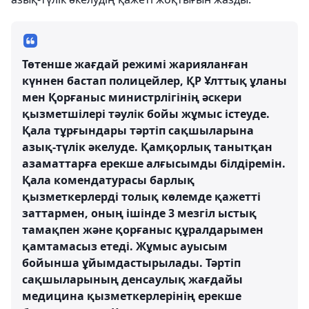
Төтенше жағдай режимі жарияланған
күннен бастап полицейлер, ҚР Ұлттық ұланы
мен Қорғаныс министрлігінің әскери
қызметшілері тәулік бойы жұмыс істеуде.
Қала тұрғындары тәртіп сақшыларына
азық-түлік әкелуде. Қамқорлық танытқан
азаматтарға ерекше алғысымды білдіремін.
Қала комендатурасы барлық
қызметкерлерді толық көлемде қажетті
заттармен, оның ішінде 3 мезгіл ыстық
тамақпен және қорғаныс құралдарымен
қамтамасыз етеді. Жұмыс ауысым
бойынша ұйымдастырылады. Тәртіп
сақшыларының денсаулық жағдайы
медицина қызметкерлерінің ерекше