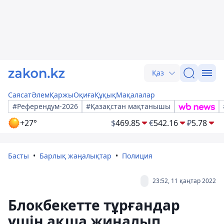
Қаз
Саясат
Әлем
Қаржы
Оқиға
Құқық
Мақалалар
#Референдум-2026
#Қазақстан мақтанышы
+27°
$
469.85
€
542.16
₽
5.78
Басты
Барлық жаңалықтар
Полиция
23:52, 11 қаңтар 2022
Блокбекетте тұрғандар
үшін ақша жиналып