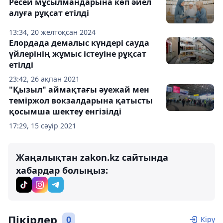
Ресей мұсылмандарына көп әйел
алуға рұқсат етілді
13:34, 20 желтоқсан 2024
Елордада демалыс күндері сауда
үйлерінің жұмыс істеуіне рұқсат
етілді
23:42, 26 ақпан 2021
"Қызыл" аймақтағы әуежай мен
теміржол вокзалдарына қатысты
қосымша шектеу енгізілді
17:29, 15 сәуір 2021
Жаңалықтан zakon.kz сайтында
хабардар болыңыз:
Пікірлер
0
Кіру