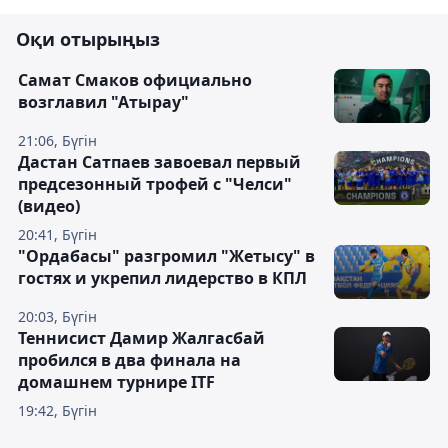
Оқи отырыңыз
Самат Смаков официально
возглавил "Атырау"
21:06, Бүгін
Дастан Сатпаев завоевал первый
предсезонный трофей с "Челси"
(видео)
20:41, Бүгін
"Ордабасы" разгромил "Жетысу" в
гостях и укрепил лидерство в КПЛ
20:03, Бүгін
Теннисист Дамир Жалгасбай
пробился в два финала на
домашнем турнире ITF
19:42, Бүгін