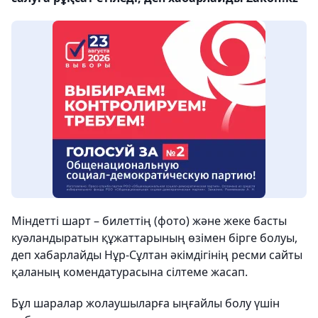
Міндетті шарт – билеттің (фото) және жеке басты
куәландыратын құжаттарының өзімен бірге болуы,
деп хабарлайды Нұр-Сұлтан әкімдігінің ресми сайты
қаланың комендатурасына сілтеме жасап.
Бұл шаралар жолаушыларға ыңғайлы болу үшін