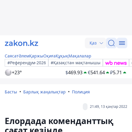
Қаз
Саясат
Әлем
Қаржы
Оқиға
Құқық
Мақалалар
#Референдум-2026
#Қазақстан мақтанышы
+23°
$
469.93
€
541.64
₽
5.71
Басты
Барлық жаңалықтар
Полиция
21:49, 13 қаңтар 2022
Елордада коменданттық
сағат кезінде