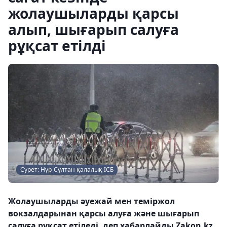
жолаушыларды қарсы
алып, шығарып салуға
рұқсат етілді
Сурет: Нұр-Сұлтан қалалық ІСБ
Жолаушыларды әуежай мен теміржол
вокзалдарынан қарсы алуға және шығарып
салуға рұқсат етіледі, деп хабарлайды Zakon.kz