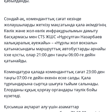
қабылданды.
Сондай-ақ, коменданттық сағат кезінде
жолаушыларды жеткізу мақсатында қала әкімдігінің
Көлік және жол-көлік инфрақұрылымын дамыту
басқармасы мен CTS ЖШС «Нұрсұлтан Назарбаев
халықаралық әуежайы» – «Нұрлы жол вокзалы»
қатынасындағы маршруттық автобустарды арнайы
іске қосты, олар 21:00-ден таңғы 06:00-ге дейін
қатынайды.
Комендатура қалада коменданттық сағат 23:00-ден
таңғы 07:00-ге дейін екенін еске салды. Қала
тұрғындарына сыртқа шығуға тыйым салынады.
Елорданы құқық қорғау органдары тәулік бойы
күзетеді.
Қосымша ақпарат алу үшін азаматтар