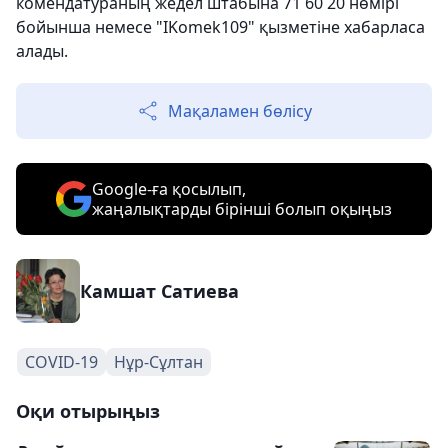
комендатураның жедел штабына 71 60 20 нөмірі
бойынша немесе "IKomek109" қызметіне хабарласа
алады.
Мақаламен бөлісу
Google-ға қосылып,
жаңалықтарды бірінші болып оқыңыз
Камшат Сатиева
COVID-19
Нұр-Сұлтан
Оқи отырыңыз