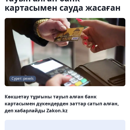
картасымен сауда жасаған
Сурет: pexels
Көкшетау тұрғыны тауып алған банк
картасымен дүкендерден заттар сатып алған,
деп хабарлайды Zakon.kz