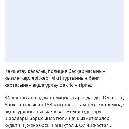
Көкшетау қалалық полиция басқармасының
қызметкерлері жергілікті тұрғынның банк
картасынан ақша ұрлау фактісін тіркеді.
34 жастағы ер адам полицияға арызданды. Ол өзінің
банк картасынан 153 мыңнан астам теңге көлемінде
ақша ұрланғанын жеткізді. Жедел-іздестіру
шаралары барысында полиция қызметкерлері
күдіктінің жеке басын анықтады. Ол 43 жастағы