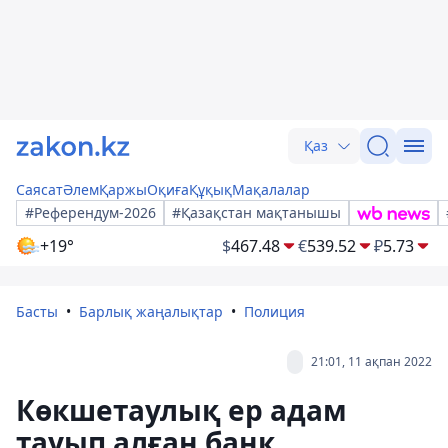
Қаз
Саясат
Әлем
Қаржы
Оқиға
Құқық
Мақалалар
#Референдум-2026
#Қазақстан мақтанышы
+19°
$
467.48
€
539.52
₽
5.73
Басты
Барлық жаңалықтар
Полиция
21:01, 11 ақпан 2022
Көкшетаулық ер адам
тауып алған банк