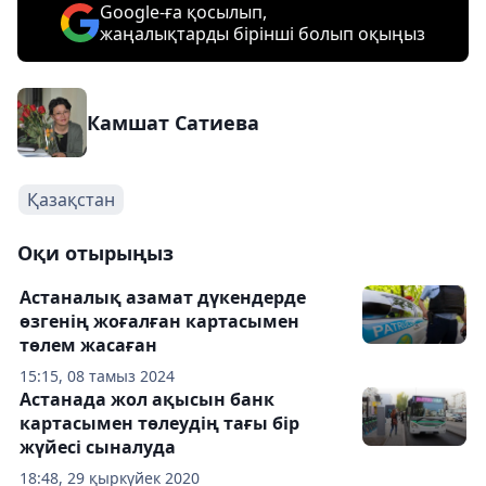
Google-ға қосылып,
жаңалықтарды бірінші болып оқыңыз
Камшат Сатиева
Қазақстан
Оқи отырыңыз
Астаналық азамат дүкендерде
өзгенің жоғалған картасымен
төлем жасаған
15:15, 08 тамыз 2024
Астанада жол ақысын банк
картасымен төлеудің тағы бір
жүйесі сыналуда
18:48, 29 қыркүйек 2020