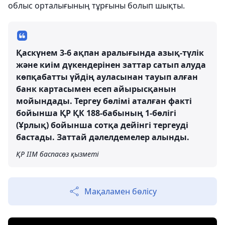
облыс орталығының тұрғыны болып шықты.
Қаскүнем 3-6 ақпан аралығында азық-түлік
және киім дүкендерінен заттар сатып алуда
көпқабатты үйдің ауласынан тауып алған
банк картасымен есеп айырысқанын
мойындады. Тергеу бөлімі аталған факті
бойынша ҚР ҚК 188-бабының 1-бөлігі
(Ұрлық) бойынша сотқа дейінгі тергеуді
бастады. Заттай дәлелдемелер алынды.
ҚР ІІМ баспасөз қызметі
Мақаламен бөлісу