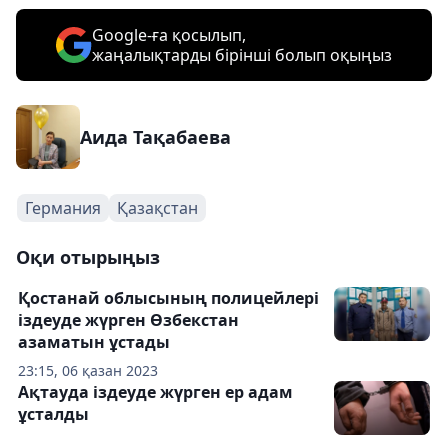
Google-ға қосылып,
жаңалықтарды бірінші болып оқыңыз
Аида Тақабаева
Германия
Қазақстан
Оқи отырыңыз
Қостанай облысының полицейлері
іздеуде жүрген Өзбекстан
азаматын ұстады
23:15, 06 қазан 2023
Ақтауда іздеуде жүрген ер адам
ұсталды