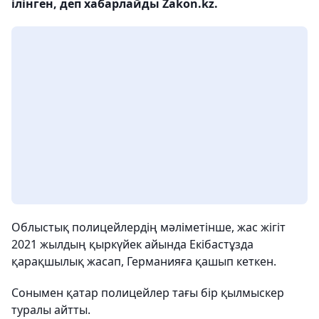
ілінген, деп хабарлайды Zakon.kz.
Облыстық полицейлердің мәліметінше, жас жігіт
2021 жылдың қыркүйек айында Екібастұзда
қарақшылық жасап, Германияға қашып кеткен.
Сонымен қатар полицейлер тағы бір қылмыскер
туралы айтты.