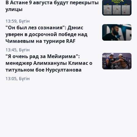
В Астане 9 августа будут перекрыты
улицы
13:59, Бүгін
"Он был лез сознания": Дэнис
уверен в досрочной победе над
Чимаевым на турнире RAF
13:45, Бүгін
"Я очень рад за Мейирима":
менеджер Алимханулы Климас о
титульном бое Нурсултанова
13:05, Бүгін