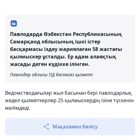
Павлодарда Өзбекстан Республикасының
Самарқанд облысының ішкі істер
басқармасы іздеу жариялаған 58 жастағы
қылмыскер ұсталды. Ер адам алаяқтық
жасады деген күдікке ілінген.
Павлодар облысы ПД баспасөз қызметі
Ведомстводағылар жыл басынан бері павлодарлық
жедел қызметкерлер 25 қылмыскердің ізіне түскенін
мәлімдеді.
Мақаламен бөлісу