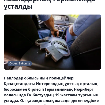
ұсталды
Сурет: Zakon.kz
Павлодар облысының полицейлері
Қазақстандағы Интерполдың ұлттық орталық
бюросымен бірлесіп Германияның Нюрнберг
қаласында Екібастұздың 19 жастағы тұрғынын
ұстады. Ол қарақшылық жасады деген күдікке