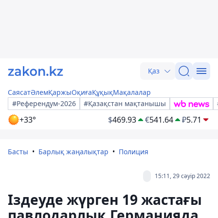
Қаз
Саясат
Әлем
Қаржы
Оқиға
Құқық
Мақалалар
#Референдум-2026
#Қазақстан мақтанышы
+33°
$
469.93
€
541.64
₽
5.71
Басты
Барлық жаңалықтар
Полиция
15:11, 29 сәуір 2022
Іздеуде жүрген 19 жастағы
павлодарлық Германияда