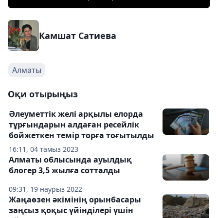
Камшат Сатиева
Алматы
Оқи отырыңыз
Әлеуметтік желі арқылы елорда
тұрғындарын алдаған ресейлік
бойжеткен темір торға тоғытылды
16:11, 04 тамыз 2023
Алматы облысында ауылдық
блогер 3,5 жылға сотталды
09:31, 19 наурыз 2022
Жаңаөзен әкімінің орынбасары
заңсыз қоқыс үйінділері үшін