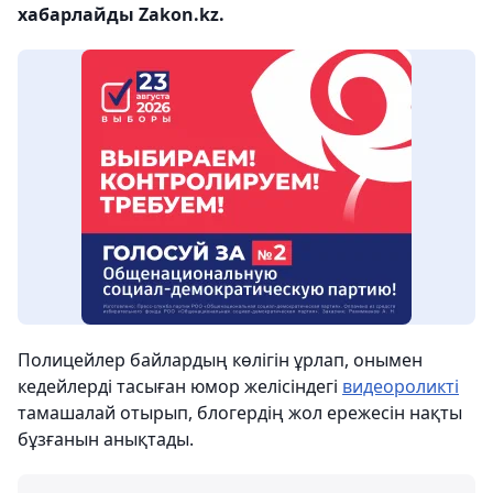
хабарлайды Zakon.kz.
Полицейлер байлардың көлігін ұрлап, онымен
кедейлерді тасыған юмор желісіндегі
видеороликті
тамашалай отырып, блогердің жол ережесін нақты
бұзғанын анықтады.