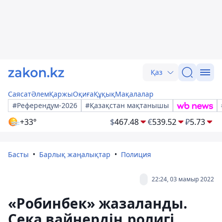
Қаз
Саясат
Әлем
Қаржы
Оқиға
Құқық
Мақалалар
#Референдум-2026
#Қазақстан мақтанышы
+33°
$
467.48
€
539.52
₽
5.73
Басты
Барлық жаңалықтар
Полиция
22:24, 03 мамыр 2022
«Робинбек» жазаланды.
Сека вайнердің ролигі