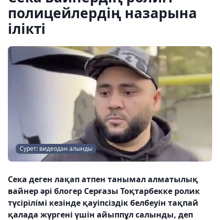
полицейлердің назарына
ілікті
Сурет: видеодан алынды
Сека деген лақап атпен танымал алматылық
вайнер әрі блогер Серғазы Тоқтарбекке ролик
түсірілімі кезінде қауіпсіздік белбеуін тақпай
қалада жүргені үшін айыппұл салынды, деп