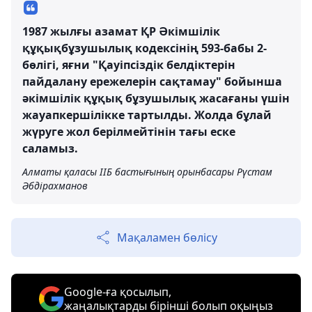
1987 жылғы азамат ҚР Әкімшілік
құқықбұзушылық кодексінің 593-бабы 2-
бөлігі, яғни "Қауіпсіздік белдіктерін
пайдалану ережелерін сақтамау" бойынша
әкімшілік құқық бұзушылық жасағаны үшін
жауапкершілікке тартылды. Жолда бұлай
жүруге жол берілмейтінін тағы еске
саламыз.
Алматы қаласы ІІБ бастығының орынбасары Рүстам
Әбдірахманов
Мақаламен бөлісу
Google-ға қосылып,
жаңалықтарды бірінші болып оқыңыз