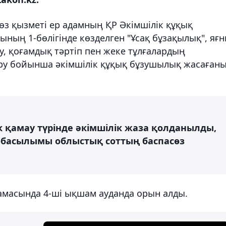
з қызметі ер адамның ҚР Әкімшілік құқық
ының 1-бөлігінде көзделген "Ұсақ бұзақылық", яғн
, қоғамдық тәртіп пен жеке тұлғалардың
ру бойынша әкімшілік құқық бұзушылық жасаған
ік қамау түрінде әкімшілік жаза қолданылды,
-басылымы облыстық соттың баспасөз
шамасында 4-ші ықшам ауданда орын алды.