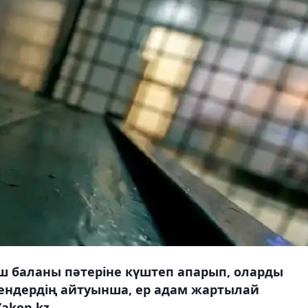
ш баланы пәтеріне күштеп апарып, оларды
ендердің айтуынша, ер адам жартылай
akon.kz.