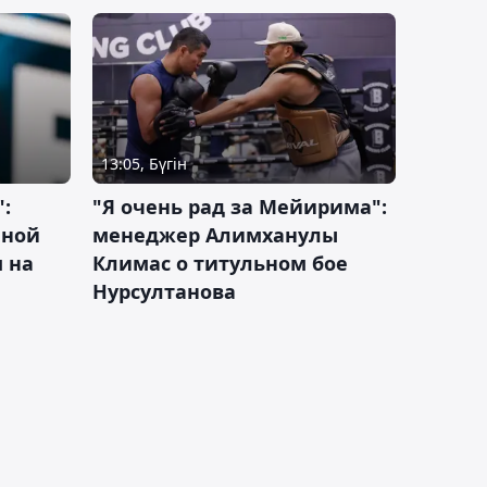
13:05, Бүгін
:
"Я очень рад за Мейирима":
чной
менеджер Алимханулы
 на
Климас о титульном бое
Нурсултанова