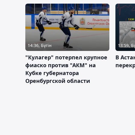
14:36, Бүгін
13:59, Б
"Кулагер" потерпел крупное
В Аста
фиаско против "АКМ" на
перек
Кубке губернатора
Оренбургской области