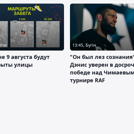
үгін
13:45, Бүгін
не 9 августа будут
"Он был лез сознания"
рыты улицы
Дэнис уверен в досро
победе над Чимаевым
турнире RAF