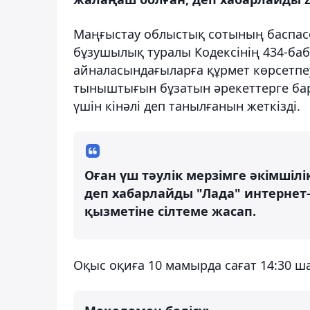
Маңғыстау облыстық сотының баспасө
бұзушылық туралы Кодексінің 434-баб
айналасындағыларға құрмет көрсетпеу
тыныштығын бұзатын әрекеттерге ба
үшін кінәлі деп танылғанын жеткізді.
Оған үш тәулік мерзімге әкімшіл
деп хабарлайды "Лада" интернет
қызметіне сілтеме жасап.
Оқыс оқиға 10 мамырда сағат 14:30 