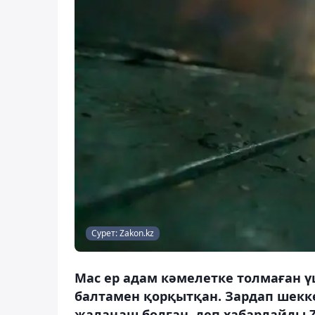
Сурет: Zakon.kz
Мас ер адам кәмелетке толмаған ү
балтамен қорқытқан. Зардап шекк
жалаңаш болған, деп хабарлайды Z