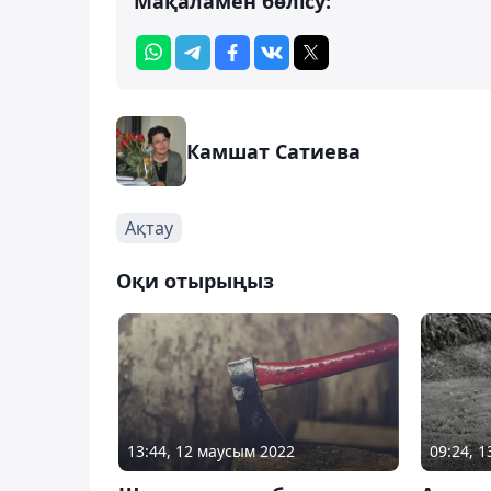
Мақаламен бөлісу:
Камшат Сатиева
Ақтау
Оқи отырыңыз
13:44, 12 маусым 2022
09:24, 