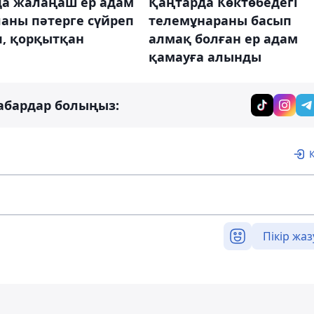
да жалаңаш ер адам
Қаңтарда Көктөбедегі
аны пәтерге сүйреп
телемұнараны басып
іп, қорқытқан
алмақ болған ер адам
қамауға алынды
абардар болыңыз:
Пікір жаз