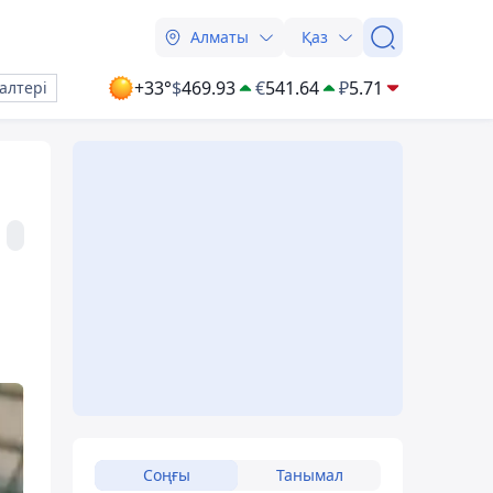
Алматы
Қаз
+33°
$
469.93
€
541.64
₽
5.71
алтері
Соңғы
Танымал