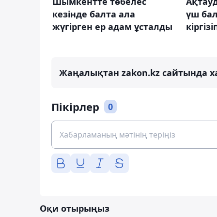
Шымкентте төбелес
Ақтау
кезінде балта ала
үш бал
жүгірген ер адам ұсталды
кіргіз
Жаңалықтан zakon.kz сайтында х
Пікірлер
0
Оқи отырыңыз