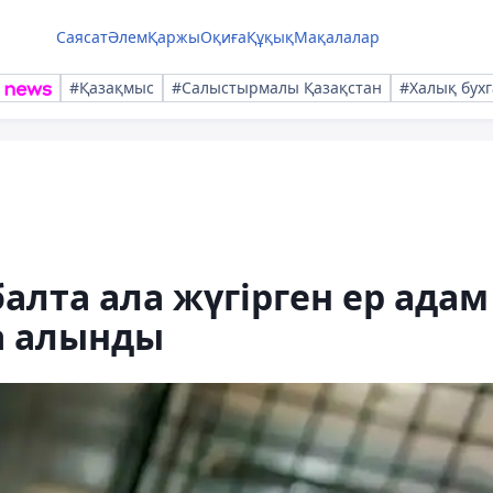
Саясат
Әлем
Қаржы
Оқиға
Құқық
Мақалалар
#Қазақмыс
#Салыстырмалы Қазақстан
#Халық бухг
алта ала жүгірген ер адам
а алынды