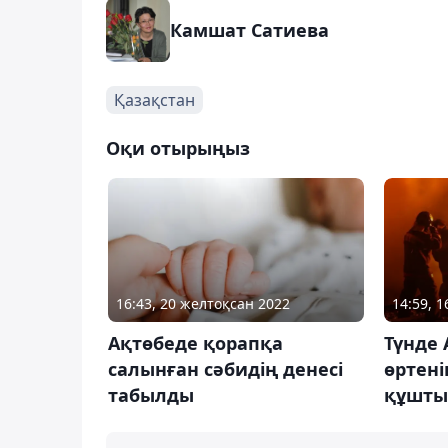
Камшат Сатиева
Қазақстан
Оқи отырыңыз
16:43, 20 желтоқсан 2022
14:59, 1
Ақтөбеде қорапқа
Түнде
салынған сәбидің денесі
өртені
табылды
құшты