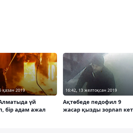
6 қазан 2019
16:42, 13 желтоқсан 2019
 Алматыда үй
Ақтөбеде педофил 9
п, бір адам ажал
жасар қызды зорлап кет