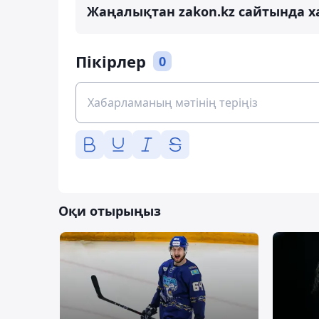
Жаңалықтан zakon.kz сайтында х
Пікірлер
0
Оқи отырыңыз