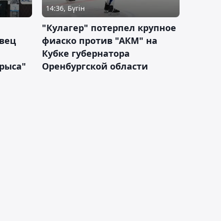
14:36, Бүгін
"Кулагер" потерпел крупное
вец
фиаско против "АКМ" на
Кубке губернатора
арыса"
Оренбургской области