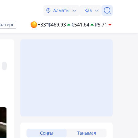
Алматы
Қаз
+33°
$
469.93
€
541.64
₽
5.71
алтері
Соңғы
Танымал