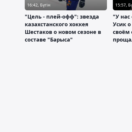
16:42, Бүгін
15:57, Б
"Цель - плей-офф": звезда
"У нас
казахстанского хоккея
Усик 
Шестаков о новом сезоне в
своём 
составе "Барыса"
проща