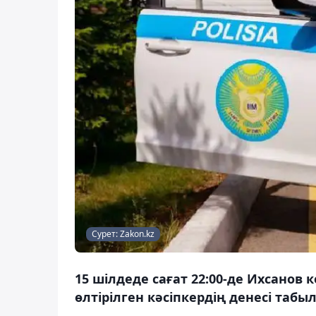
Сурет: Zakon.kz
15 шілдеде сағат 22:00-де Ихсанов к
өлтірілген кәсіпкердің денесі табы