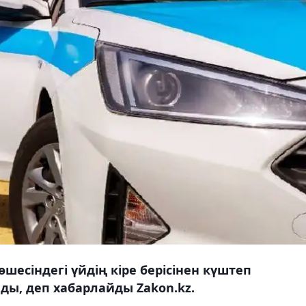
өшесіндегі үйдің кіре берісінен күштеп
лды, деп хабарлайды Zakon.kz.