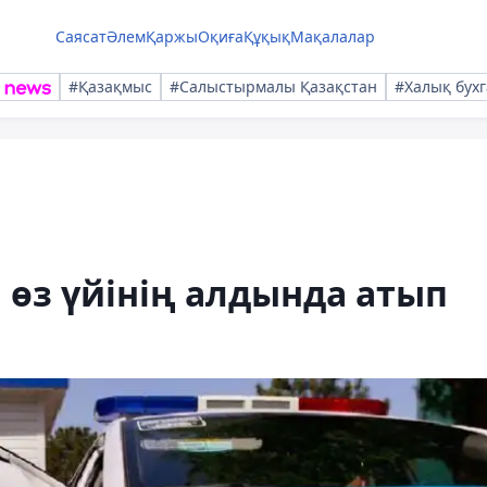
Саясат
Әлем
Қаржы
Оқиға
Құқық
Мақалалар
#Қазақмыс
#Салыстырмалы Қазақстан
#Халық бухг
 өз үйінің алдында атып