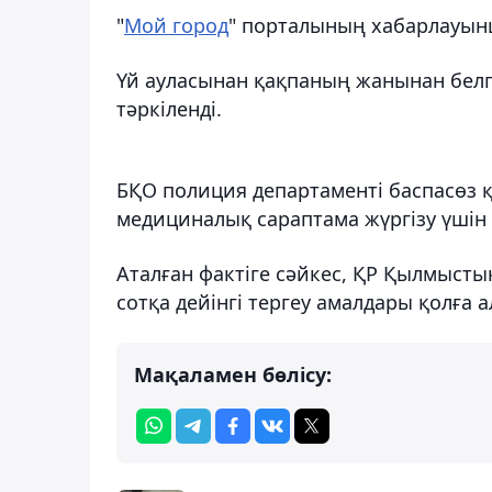
"
Мой город
" порталының хабарлауынш
Үй ауласынан қақпаның жанынан белгі
тәркіленді.
БҚО полиция департаменті баспасөз қ
медициналық сараптама жүргізу үшін 
Аталған фактіге сәйкес, ҚР Қылмыстық
сотқа дейінгі тергеу амалдары қолға 
Мақаламен бөлісу: