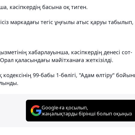
а, кәсіпкердің басына оқ тиген.
сіз маркадағы тегіс ұңғылы атыс қаруы табылып,
ызметінің хабарлауынша, кәсіпкердің денесі сот-
Орал қаласындағы мәйітханаға жеткізілді.
 кодексінің 99-бабы 1-бөлігі, "Адам өлтіру" бойы
алынды.
Google-ға қосылып,
жаңалықтарды бірінші болып оқыңыз