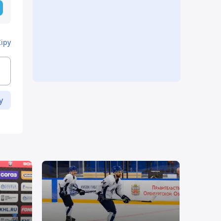
Кіру
у