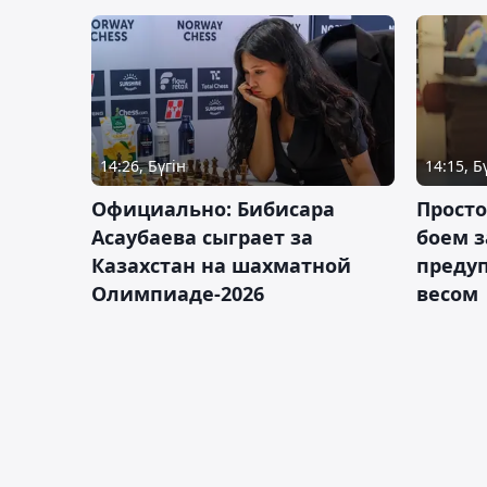
14:26, Бүгін
14:15, Б
Официально: Бибисара
Просто
Асаубаева сыграет за
боем з
Казахстан на шахматной
предуп
Олимпиаде-2026
весом