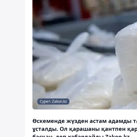
Сурет: Zakon.kz
Өскеменде жүзден астам адамды т
ұсталды. Ол қарашаны қантпен қа
басқан, деп хабарлайды Zakon.kz.