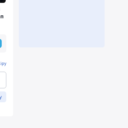
і
ап
Кіру
у