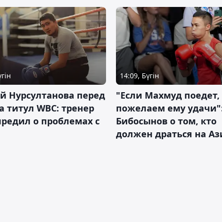
үгін
14:09, Бүгін
й Нурсултанова перед
"Если Махмуд поедет,
а титул WBC: тренер
пожелаем ему удачи"
редил о проблемах с
Бибосынов о том, кто
должен драться на Аз