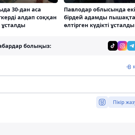
да 30-дан аса
Павлодар облысында ек
керді алдап соққан
бірдей адамды пышақт
і ұсталды
өлтірген күдікті ұсталды
абардар болыңыз:
Пікір жаз