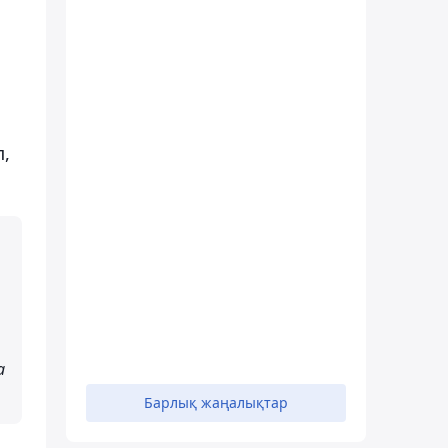
п,
а
Барлық жаңалықтар