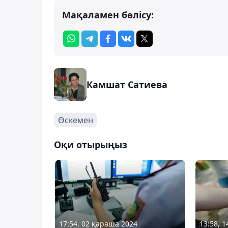
Мақаламен бөлісу:
Камшат Сатиева
Өскемен
Оқи отырыңыз
17:54, 02 қараша 2024
13:58, 