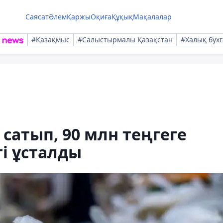
Саясат
Әлем
Қаржы
Оқиға
Құқық
Мақалалар
#Қазақмыс
#Салыстырмалы Қазақстан
#Халық бухг
сатып, 90 млн теңгеге
ті ұсталды