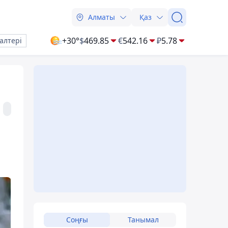
Алматы
Қаз
+30°
$
469.85
€
542.16
₽
5.78
алтері
Соңғы
Танымал