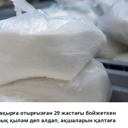
ақырға отырғызған 29 жастағы бойжеткен
рық қылам деп алдап, ақшаларын қалтаға