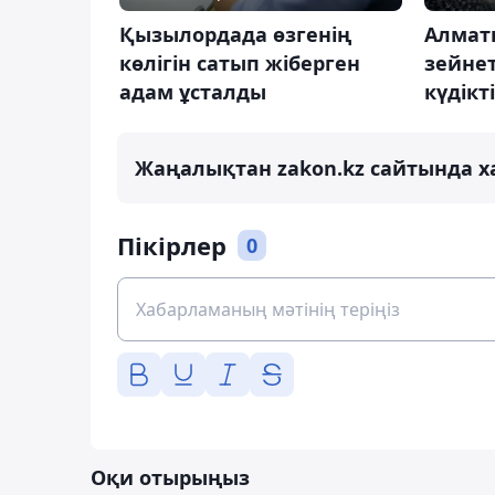
Қызылордада өзгенің
Алматы
көлігін сатып жіберген
зейнет
адам ұсталды
күдікт
Жаңалықтан zakon.kz сайтында х
Пікірлер
0
Оқи отырыңыз