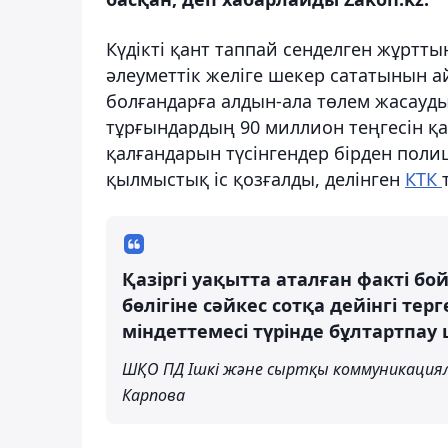
Күдікті қант таппай сенделген жұртты
әлеуметтік желіге шекер сататынын а
болғандарға алдын-ала төлем жасауды
тұрғындардың 90 миллион теңгесін қа
қалғандарын түсінгендер бірден поли
қылмыстық іс қозғалды, делінген
КТК
Қазіргі уақытта аталған факті б
бөлігіне сәйкес сотқа дейінгі тер
міндеттемесі түрінде бұлтартпа
ШҚО ПД Ішкі және сыртқы коммуникация
Карпова