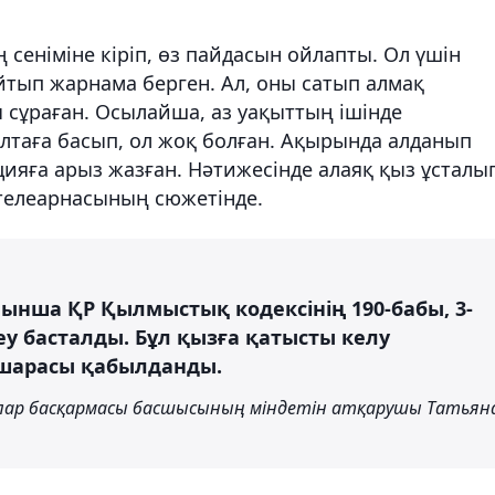
ң сеніміне кіріп, өз пайдасын ойлапты. Ол үшін
йтып жарнама берген. Ал, оны сатып алмақ
 сұраған. Осылайша, аз уақыттың ішінде
лтаға басып, ол жоқ болған. Ақырында алданып
цияға арыз жазған. Нәтижесінде алаяқ қыз ұсталы
телеарнасының сюжетінде.
ойынша ҚР Қылмыстық кодексінің 190-бабы, 3-
геу басталды. Бұл қызға қатысты келу
у шарасы қабылданды.
лар басқармасы басшысының міндетін атқарушы Татьян