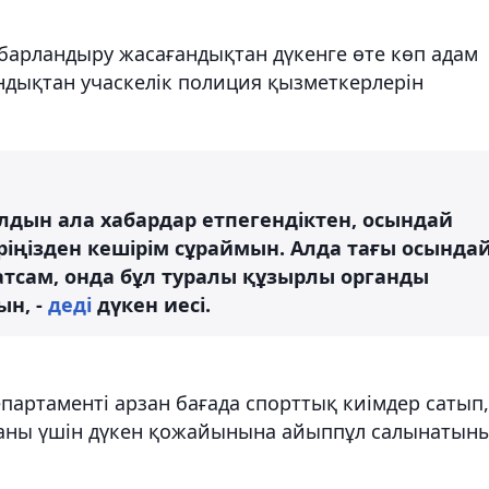
барландыру жасағандықтан дүкенге өте көп адам
андықтан учаскелік полиция қызметкерлерін
дын ала хабардар етпегендіктен, осындай
ріңізден кешірім сұраймын. Алда тағы осында
тсам, онда бұл туралы құзырлы органды
ын, -
деді
дүкен иесі.
артаменті арзан бағада спорттық киімдер сатып,
ғаны үшін дүкен қожайынына айыппұл салынатын