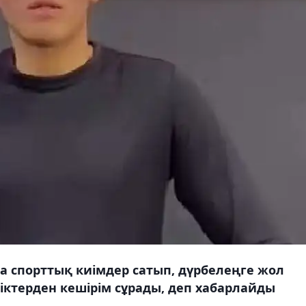
а спорттық киімдер сатып, дүрбелеңге жол
ктерден кешірім сұрады, деп хабарлайды