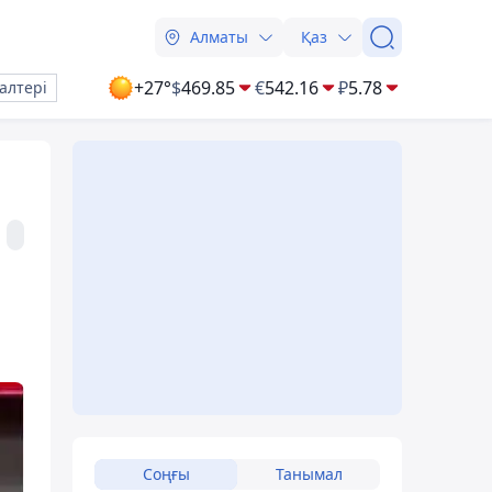
Алматы
Қаз
+27°
$
469.85
€
542.16
₽
5.78
алтері
Соңғы
Танымал