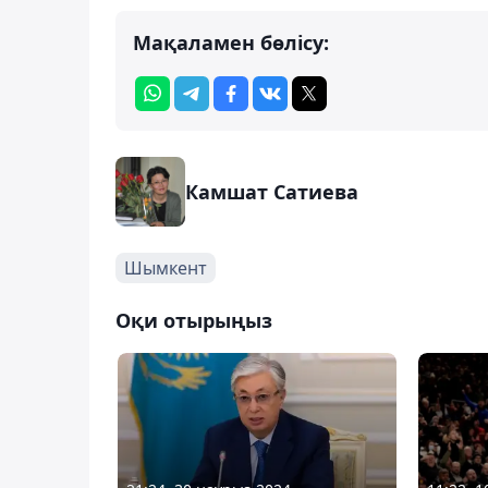
Мақаламен бөлісу:
Камшат Сатиева
Шымкент
Оқи отырыңыз