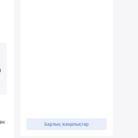
й
ын
Барлық жаңалықтар