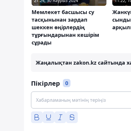
21:24, 30 наурыз 2024
11:22, 1
Мемлекет басшысы су
Жанкү
тасқынынан зардап
сынды
шеккен өңірлердің
арқыл
тұрғындарынан кешірім
сұрады
Жаңалықтан zakon.kz сайтында х
Пікірлер
0