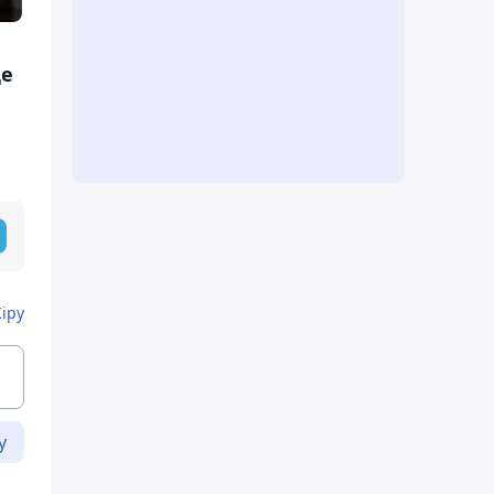
де
Кіру
у