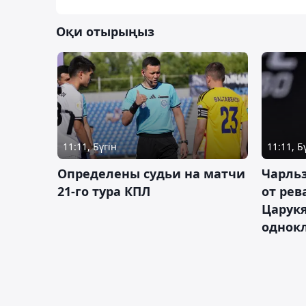
Оқи отырыңыз
11:11, Бүгін
11:11, Б
Определены судьи на матчи
Чарльз
21-го тура КПЛ
от рев
Царукя
однок