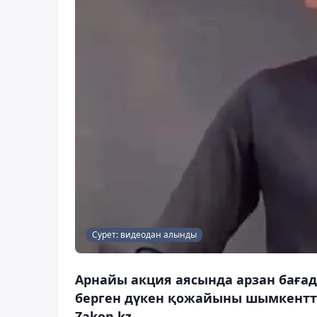
Сурет: видеодан алынды
Арнайы акция аясында арзан бағад
берген дүкен қожайыны шымкентті
Zakon.kz.