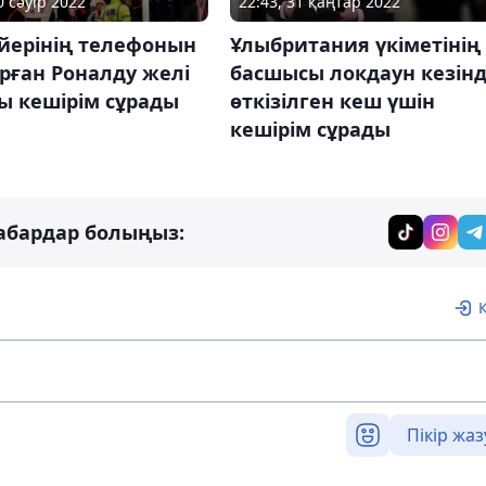
0 сәуір 2022
22:43, 31 қаңтар 2022
йерінің телефонын
Ұлыбритания үкіметінің
рған Роналду желі
басшысы локдаун кезін
ы кешірім сұрады
өткізілген кеш үшін
кешірім сұрады
абардар болыңыз:
Пікір жаз