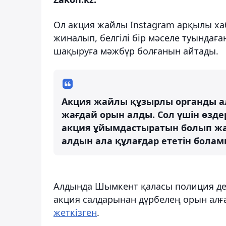
Ол акция жайлы Instagram арқылы ха
жиналып, белгілі бір мәселе туындағ
шақыруға мәжбүр болғанын айтады.
Акция жайлы құзырлы органды ал
жағдай орын алды. Сол үшін өзде
акция ұйымдастыратын болып жа
алдын ала құлағдар ететін болам
Алдында Шымкент қаласы полиция деп
акция салдарынан дүрбелең орын ал
жеткізген
.