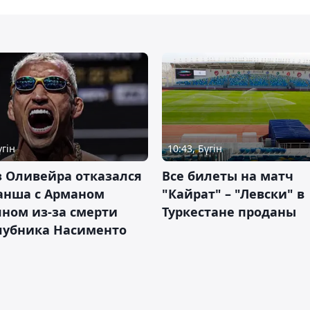
үгін
10:43, Бүгін
 Оливейра отказался
Все билеты на матч
анша с Арманом
"Кайрат" – "Левски" в
ном из-за смерти
Туркестане проданы
лубника Насименто