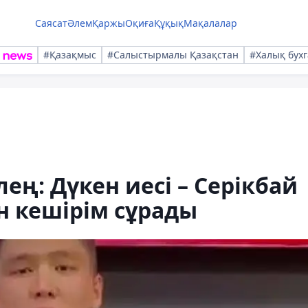
Саясат
Әлем
Қаржы
Оқиға
Құқық
Мақалалар
#Қазақмыс
#Салыстырмалы Қазақстан
#Халық бухг
ең: Дүкен иесі – Серікбай
н кешірім сұрады