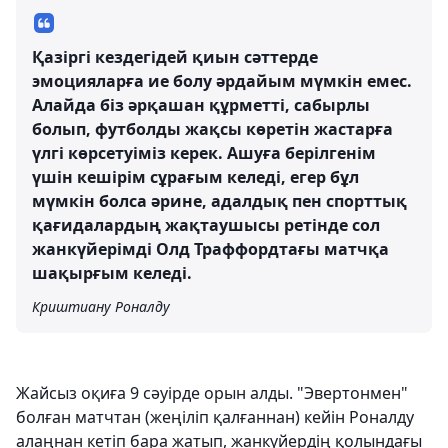
Қазіргі кездегідей қиын сәттерде
эмоцияларға ие болу әрдайым мүмкін емес.
Алайда біз әрқашан құрметті, сабырлы
болып, футболды жақсы көретін жастарға
үлгі көрсетуіміз керек. Ашуға берілгенім
үшін кешірім сұрағым келеді, егер бұл
мүмкін болса әрине, адалдық пен спорттық
қағидалардың жақтаушысы ретінде сол
жанкүйерімді Олд Траффордтағы матчқа
шақырғым келеді.
Криштиану Роналду
Жайсыз оқиға 9 сәуірде орын алды. "Эвертонмен"
болған матчтан (жеңіліп қалғаннан) кейін Роналду
алаңнан кетіп бара жатып, жанкүйердің қолындағы