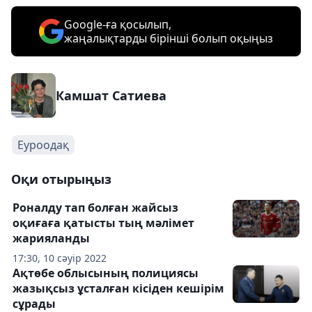
Google-ға қосылып,
жаңалықтарды бірінші болып оқыңыз
Камшат Сатиева
Еуроодақ
Оқи отырыңыз
Роналду тап болған жайсыз
оқиғаға қатысты тың мәлімет
жарияланды
17:30, 10 сәуір 2022
Ақтөбе облысының полициясы
жазықсыз ұсталған кісіден кешірім
сұрады