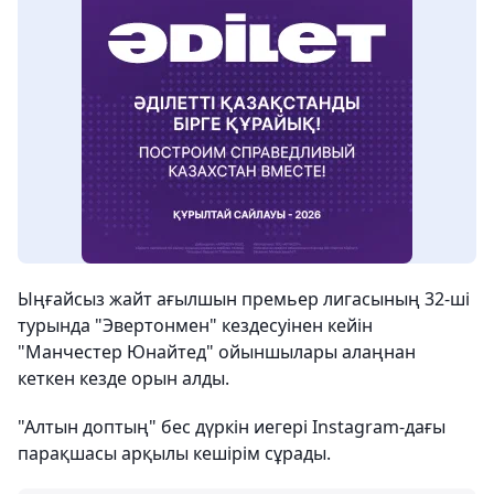
Ыңғайсыз жайт ағылшын премьер лигасының 32-ші
турында "Эвертонмен" кездесуінен кейін
"Манчестер Юнайтед" ойыншылары алаңнан
кеткен кезде орын алды.
"Алтын доптың" бес дүркін иегері Instagram-дағы
парақшасы арқылы кешірім сұрады.