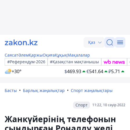
Қаз
Саясат
Әлем
Қаржы
Оқиға
Құқық
Мақалалар
#Референдум-2026
#Қазақстан мақтанышы
+30°
$
469.93
€
541.64
₽
5.71
Басты
Барлық жаңалықтар
Спорт жаңалықтары
Спорт
11:22, 10 сәуір 2022
Жанкүйерінің телефонын
сындырған Роналду желі