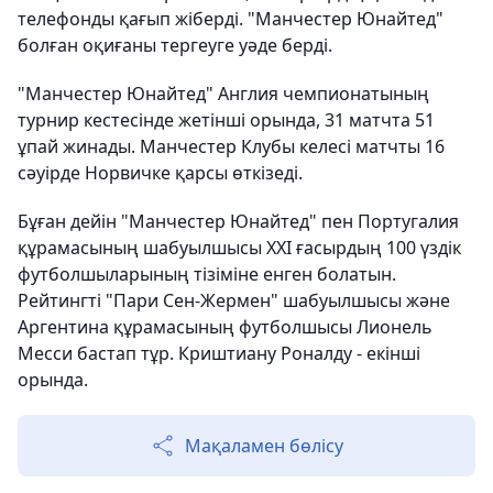
телефонды қағып жіберді. "Манчестер Юнайтед"
болған оқиғаны тергеуге уәде берді.
"Манчестер Юнайтед" Англия чемпионатының
турнир кестесінде жетінші орында, 31 матчта 51
ұпай жинады. Манчестер Клубы келесі матчты 16
сәуірде Норвичке қарсы өткізеді.
Бұған дейін "Манчестер Юнайтед" пен Португалия
құрамасының шабуылшысы ХХІ ғасырдың 100 үздік
футболшыларының тізіміне енген болатын.
Рейтингті "Пари Сен-Жермен" шабуылшысы және
Аргентина құрамасының футболшысы Лионель
Месси бастап тұр. Криштиану Роналду - екінші
орында.
Мақаламен бөлісу