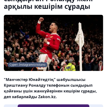
арқылы кешірім сұрады
Сурет: Instagram/cristiano
"Манчестер Юнайтедтің" шабуылшысы
Криштиану Роналду телефонын сындырып
қойғаны үшін жанкүйерінен кешірім сұрады,
деп хабарлайды Zakon.kz.