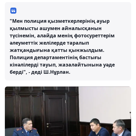
"Мен полиция қызметкерлерінің ауыр
қылмысты ашумен айналысқанын
түсінемін, алайда менің фотосуреттерім
әлеуметтік желілерде таралып
жатқандығына қатты қынжылдым.
Полиция департаментінің бастығы
кінәлілерді тауып, жазалайтынына уәде
берді", - деді Ш.Нұрлан.