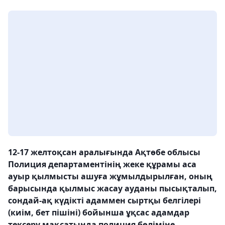
12-17 желтоқсан аралығында Ақтөбе облысы
Полиция департаментінің жеке құрамы аса
ауыр қылмысты ашуға жұмылдырылған, оның
барысында қылмыс жасау ауданы пысықталып,
сондай-ақ күдікті адаммен сыртқы белгілері
(киім, бет пішіні) бойынша ұқсас адамдар
тексеру мақсатында полиция бөліміне