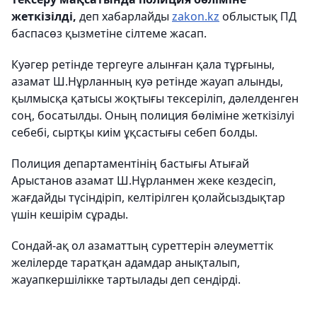
жеткізілді,
деп хабарлайды
zakon.kz
облыстық ПД
баспасөз қызметіне сілтеме жасап.
Куәгер ретінде тергеуге алынған қала тұрғыны,
азамат Ш.Нұрланның куә ретінде жауап алынды,
қылмысқа қатысы жоқтығы тексеріліп, дәлелденген
соң, босатылды. Оның полиция бөліміне жеткізілуі
себебі, сыртқы киім ұқсастығы себеп болды.
Полиция департаментінің бастығы Атығай
Арыстанов азамат Ш.Нұрланмен жеке кездесіп,
жағдайды түсіндіріп, келтірілген қолайсыздықтар
үшін кешірім сұрады.
Сондай-ақ ол азаматтың суреттерін әлеуметтік
желілерде таратқан адамдар анықталып,
жауапкершілікке тартылады деп сендірді.