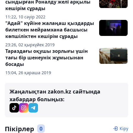
сындырған Роналду желі арқылы
кешірім сұрады
11:22, 10 сәуір 2022
"Адай" күйіне жалаңаш қыздарды
билеткен мейрамхана басшысы
көпшіліктен кешірім сұрады
23:26, 02 қыркүйек 2019
Тараздағы оқушы зорлығы үшін
тағы бір шенеунік жұмысынан
босады
15:04, 26 қараша 2019
Жаңалықтан zakon.kz сайтында
хабардар болыңыз:
Пікірлер
0
Кіру