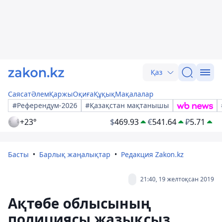
Қаз
Саясат
Әлем
Қаржы
Оқиға
Құқық
Мақалалар
#Референдум-2026
#Қазақстан мақтанышы
+23°
$
469.93
€
541.64
₽
5.71
Басты
Барлық жаңалықтар
Редакция Zakon.kz
21:40, 19 желтоқсан 2019
Ақтөбе облысының
полициясы жазықсыз