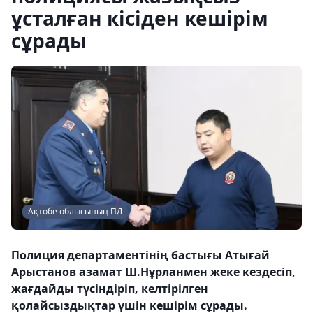
ұсталған кісіден кешірім
сұрады
Ақтөбе облысының ПД
Полиция департаментінің бастығы Атығай
Арыстанов азамат Ш.Нұрланмен жеке кездесіп,
жағдайды түсіндіріп, келтірілген
қолайсыздықтар үшін кешірім сұрады.