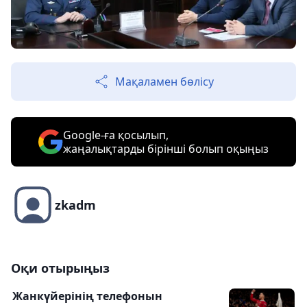
Мақаламен бөлісу
Google-ға қосылып,
жаңалықтарды бірінші болып оқыңыз
zkadm
Оқи отырыңыз
Жанкүйерінің телефонын