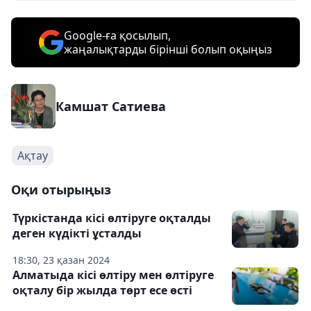
Google-ға қосылып,
жаңалықтарды бірінші болып оқыңыз
Камшат Сатиева
Ақтау
Оқи отырыңыз
Түркістанда кісі өлтіруге оқталды
деген күдікті ұсталды
18:30, 23 қазан 2024
Алматыда кісі өлтіру мен өлтіруге
оқталу бір жылда төрт есе өсті