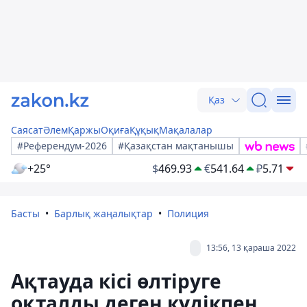
Қаз
Саясат
Әлем
Қаржы
Оқиға
Құқық
Мақалалар
#Референдум-2026
#Қазақстан мақтанышы
+25°
$
469.93
€
541.64
₽
5.71
Басты
Барлық жаңалықтар
Полиция
13:56, 13 қараша 2022
Ақтауда кісі өлтіруге
оқталды деген күдікпен