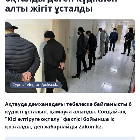
алты жігіт ұсталды
Сурет: Telegram/polisia.kz
Ақтауда дәмханадағы төбелеске байланысты 6
күдікті ұсталып, қамауға алынды. Сондай-ақ
"Кісі өлтіруге оқталу" фактісі бойынша іс
қозғалды, деп хабарлайды Zakon.kz.