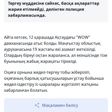
Тергеу мүддесіне сәйкес, басқа ақпараттар
жария етілмейді, делінген полиция
хабарламасында.
Айта кетсек, 12 қарашада Ақтаудағы "WOW"
дәмханасында атыс болды. Маңғыстау облыстық
ауруханасына 19 жастағы екі азамат жеткізілді.
Олардың біреуі оқтан жараланса, ал екіншісінде тізе
буынының жабық жарақаты тіркелді.
Оқиға орнына жедел-тергеу тобы жіберіліп,
оқиғаның барлық қатысушыларын ұстау бойынша
жедел-іздестіру іс-шаралары жүргізіліп жатқаны
хабарланған болатын.
Мақаламен бөлісу