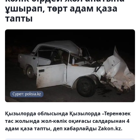
ұшырап, төрт адам қаза
тапты
Сурет: polisia.kz
Қызылорда облысында Қызылорда –Теренөзек
тас жолында жол-көлік оқиғасы салдарынан 4
адам қаза тапты, деп хабарлайды Zakon.kz.