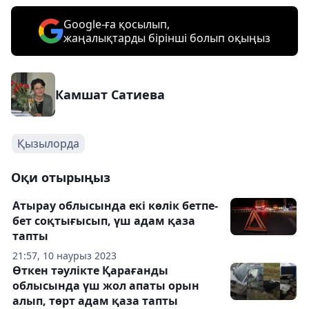
Google-ға қосылып,
жаңалықтарды бірінші болып оқыңыз
Камшат Сатиева
Қызылорда
Оқи отырыңыз
Атырау облысында екі көлік бетпе-
бет соқтығысып, үш адам қаза
тапты
21:57, 10 наурыз 2023
Өткен тәулікте Қарағанды
облысында үш жол апаты орын
алып, төрт адам қаза тапты