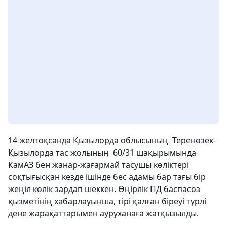
14 желтоқсанда Қызылорда облысының Теренөзек-
Қызылорда тас жолының 60/31 шақырымында
КамАЗ бен жанар-жағармай тасушы көліктері
соқтығысқан кезде ішінде бес адамы бар тағы бір
жеңіл көлік зардап шеккен. Өңірлік ПД баспасөз
қызметінің хабарлауынша, тірі қалған біреуі түрлі
дене жарақаттарымен ауруханаға жатқызылды.