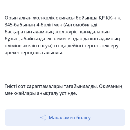
Орын алған жол-көлік оқиғасы бойынша ҚР ҚК-нің
345-бабының 4-бөлігімен (Автомобильдi
басқаратын адамның жол жүрісі қағидаларын
бұзып, абайсызда екi немесе одан да көп адамның
өлiмiне әкеліп соғуы) сотқа дейінгі тергеп-тексеру
әрекеттері қолға алынды.
Тиісті сот сараптамалары тағайындалды. Оқиғаның
мән-жайлары анықталу үстінде.
Мақаламен бөлісу