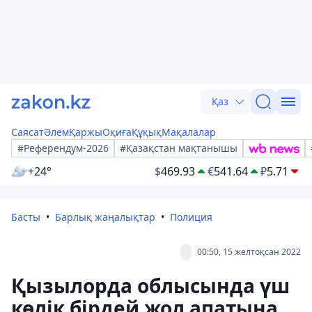
Қаз
Саясат
Әлем
Қаржы
Оқиға
Құқық
Мақалалар
#Референдум-2026
#Қазақстан мақтанышы
+24°
$
469.93
€
541.64
₽
5.71
Басты
Барлық жаңалықтар
Полиция
00:50, 15 желтоқсан 2022
Қызылорда облысында үш
көлік бірдей жол апатына