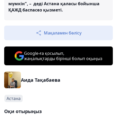
мүмкін", – деді Астана қаласы бойынша
ҚАЖД баспасөз қызметі.
Мақаламен бөлісу
Google-ға қосылып,
жаңалықтарды бірінші болып оқыңыз
Аида Тақабаева
Астана
Оқи отырыңыз