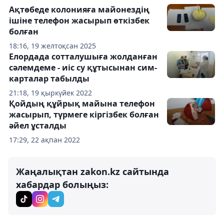
Ақтөбеде колонияға майонездің
ішіне телефон жасырып өткізбек
болған
18:16, 19 желтоқсан 2025
Елордада сотталушыға жолданған
сәлемдеме - иіс су құтысынан сим-
карталар табылды
21:18, 19 қыркүйек 2022
Қойдың құйрық майына телефон
жасырып, түрмеге кіргізбек болған
әйел ұсталды
17:29, 22 ақпан 2022
Жаңалықтан zakon.kz сайтында
хабардар болыңыз: