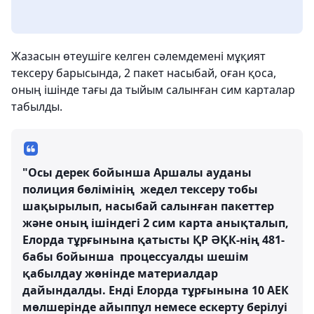
Жазасын өтеушіге келген сәлемдемені мұқият
тексеру барысында, 2 пакет насыбай, оған қоса,
оның ішінде тағы да тыйым салынған сим карталар
табылды.
"Осы дерек бойынша Аршалы ауданы
полиция бөлімінің жедел тексеру тобы
шақырылып, насыбай салынған пакеттер
және оның ішіндегі 2 сим карта анықталып,
Елорда тұрғынына қатысты ҚР ӘҚК-нің 481-
бабы бойынша процессуалды шешім
қабылдау жөнінде материалдар
дайындалды. Енді Елорда тұрғынына 10 АЕК
мөлшерінде айыппұл немесе ескерту берілуі