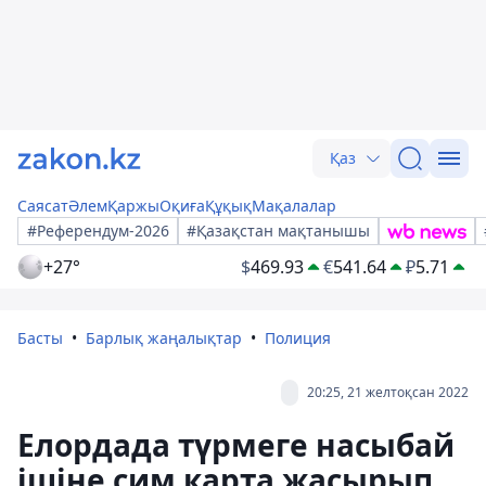
Қаз
Саясат
Әлем
Қаржы
Оқиға
Құқық
Мақалалар
#Референдум-2026
#Қазақстан мақтанышы
+27°
$
469.93
€
541.64
₽
5.71
Басты
Барлық жаңалықтар
Полиция
20:25, 21 желтоқсан 2022
Елордада түрмеге насыбай
ішіне сим карта жасырып