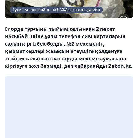
Сурет: Астана бойынша ҚАЖД баспасөз қызметі
Елорда тұрғыны тыйым салынған 2 пакет
насыбай ішіне ұялы телефон сим карталарын
салып кіргізбек болды. №2 мекеменің
қызметкерлері жазасын өтеушіге қолдануға
тыйым салынған заттарды мекеме аумағына
кіргізуге жол бермеді, деп хабарлайды Zakon.kz.