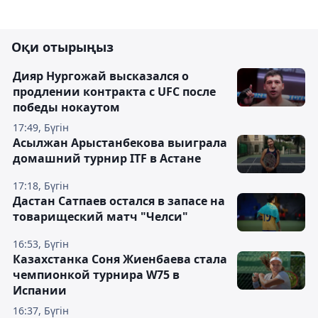
Оқи отырыңыз
Дияр Нургожай высказался о
продлении контракта с UFC после
победы нокаутом
17:49, Бүгін
Асылжан Арыстанбекова выиграла
домашний турнир ITF в Астане
17:18, Бүгін
Дастан Сатпаев остался в запасе на
товарищеский матч "Челси"
16:53, Бүгін
Казахстанка Соня Жиенбаева стала
чемпионкой турнира W75 в
Испании
16:37, Бүгін