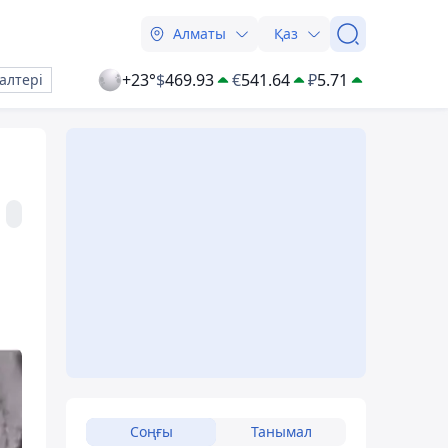
Алматы
Қаз
+23°
$
469.93
€
541.64
₽
5.71
алтері
Соңғы
Танымал