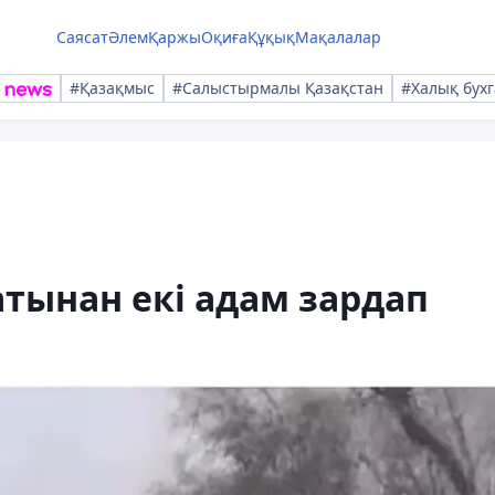
Саясат
Әлем
Қаржы
Оқиға
Құқық
Мақалалар
#Қазақмыс
#Салыстырмалы Қазақстан
#Халық бухг
тынан екі адам зардап