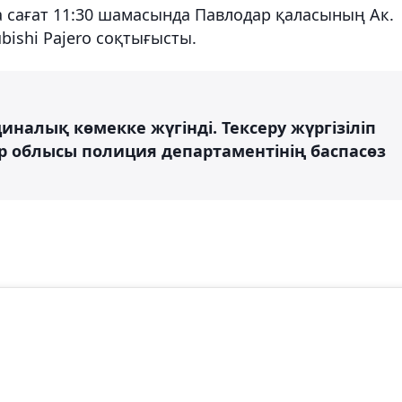
да сағат 11:30 шамасында Павлодар қаласының Ак.
bishi Рajero соқтығысты.
иналық көмекке жүгінді. Тексеру жүргізіліп
р облысы полиция департаментінің баспасөз