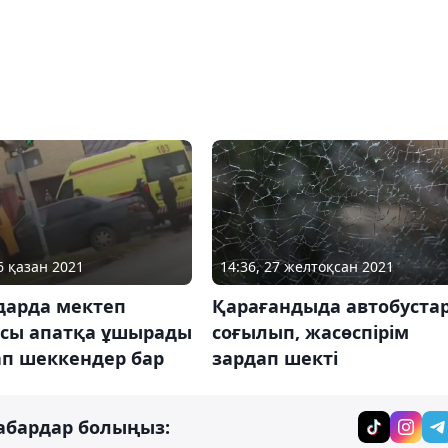
14:36, 27 желтоқсан 2021
6 қазан 2021
Қарағандыда автобуста
дарда мектеп
соғылып, жасөспірім
усы апатқа ұшырады
зардап шекті
ап шеккендер бар
абардар болыңыз: