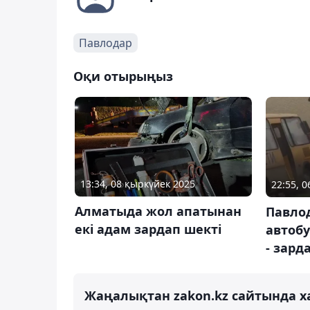
Павлодар
Оқи отырыңыз
13:34, 08 қыркүйек 2025
22:55, 0
Алматыда жол апатынан
Павло
екі адам зардап шекті
автоб
- зард
Жаңалықтан zakon.kz сайтында х