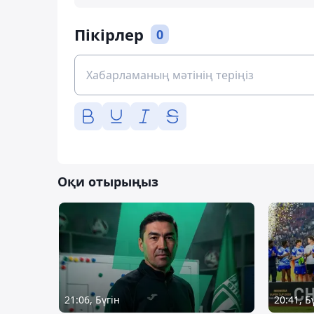
Пікірлер
0
Оқи отырыңыз
21:06, Бүгін
20:41, Б