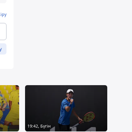
Кіру
у
19:42, Бүгін