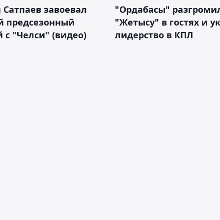
 Сатпаев завоевал
"Ордабасы" разгроми
й предсезонный
"Жетысу" в гостях и у
 с "Челси" (видео)
лидерство в КПЛ