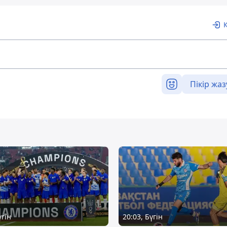
Пікір жаз
үгін
20:03, Бүгін