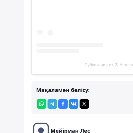
Публикация от 🔝 Авто
Мақаламен бөлісу:
Мейірман Лес