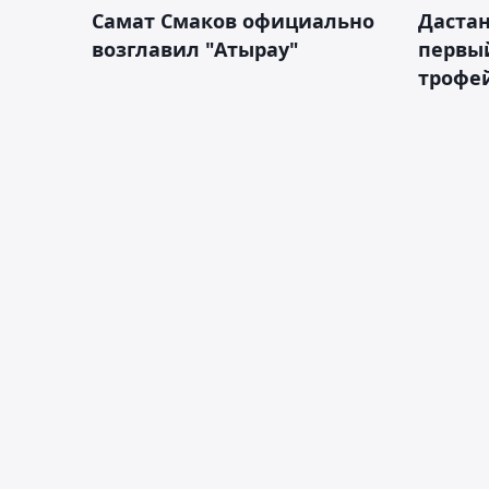
Самат Смаков официально
Дастан
возглавил "Атырау"
первы
трофей