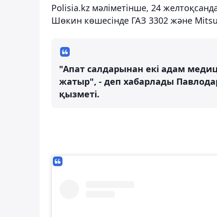
Polisia.kz мәліметінше, 24 желтоқсан
Шөкин көшесінде ГАЗ 3302 және Мitsu
"Апат салдарынан екі адам медиц
жатыр", - деп хабарлады Павлода
қызметі.