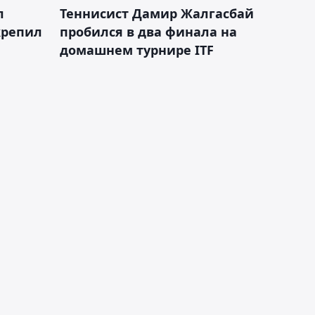
л
Теннисист Дамир Жалгасбай
крепил
пробился в два финала на
домашнем турнире ITF