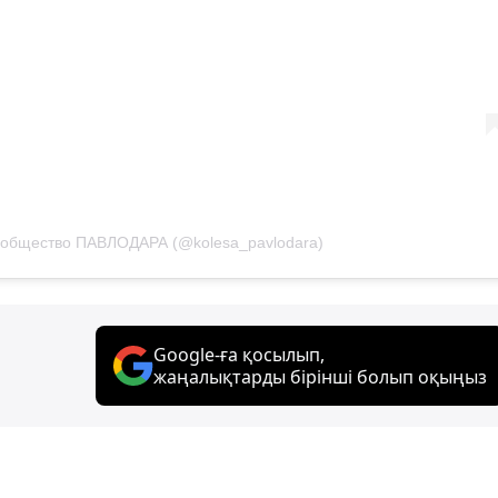
сообщество ПАВЛОДАРА (@kolesa_pavlodara)
Google-ға қосылып,
жаңалықтарды бірінші болып оқыңыз