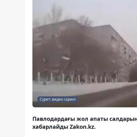
Сурет: видео скрині
Павлодардағы жол апаты салдарын
хабарлайды Zakon.kz.