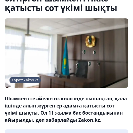
қатысты сот үкімі шықты
Сурет: Zakon.kz
Шымкентте әйелін өз көлігінде пышақтап, қала
ішінде алып жүрген ер адамға қатысты сот
үкімі шықты. Ол 11 жылға бас бостандығынан
айырылды, деп хабарлайды Zakon.kz.