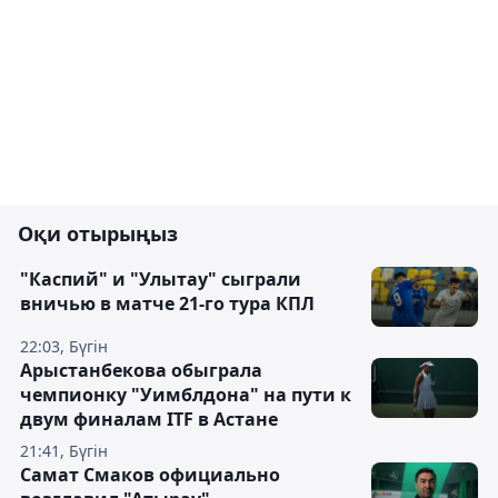
Оқи отырыңыз
"Каспий" и "Улытау" сыграли
вничью в матче 21-го тура КПЛ
22:03, Бүгін
Арыстанбекова обыграла
чемпионку "Уимблдона" на пути к
двум финалам ITF в Астане
21:41, Бүгін
Самат Смаков официально