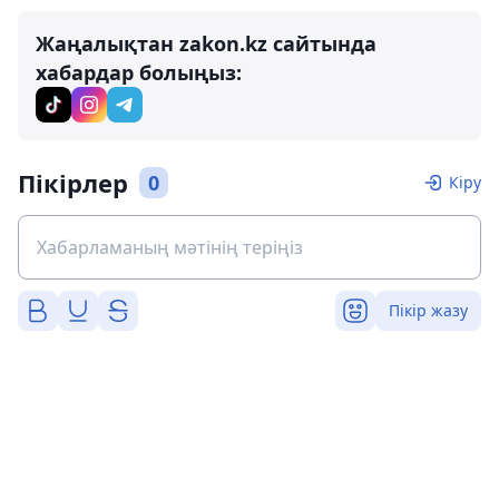
Жаңалықтан zakon.kz сайтында
хабардар болыңыз:
Пікірлер
0
Кіру
Пікір жазу