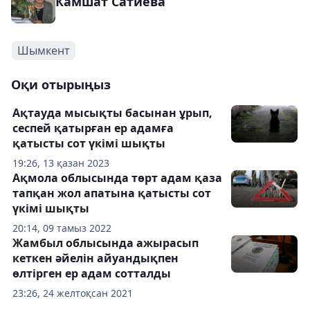
Камшат Сатиева
Шымкент
Оқи отырыңыз
Ақтауда мысықты басынан ұрып,
сеспей қатырған ер адамға
қатысты сот үкімі шықты
19:26, 13 қазан 2023
Ақмола облысында төрт адам қаза
тапқан жол апатына қатысты сот
үкімі шықты
20:14, 09 тамыз 2022
Жамбыл облысында ажырасып
кеткен әйелін айуандықпен
өлтірген ер адам сотталды
23:26, 24 желтоқсан 2021