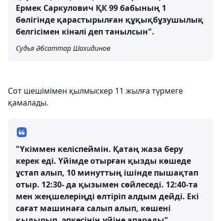
Ермек Саркулович ҚК 99 бабының 1
бөлігінде қарастырылған құқықбұзушылық
белгісімен кінәлі деп танылсын".
Судья Әбсаттар Шахидинов
Сот шешімімен қылмыскер 11 жылға түрмеге
қамалады.
"Үкіммен келіспеймін. Қатаң жаза беру
керек еді. Үйімде отырған қызды көшеде
ұстап алып, 10 минуттың ішінде пышақтап
отыр. 12:30- да қызымен сөйлеседі. 12:40-та
мен жеңшелеріңді өлтіріп алдым дейді. Екі
сағат машинаға салып алып, көшені
қыдырып, әпкесінің үйіне апарады".