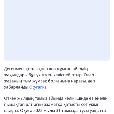
Дегенмен, қорлықпен көз жұмған әйелдің
жақындары бұл үкіммен келіспей отыр. Олар
жазаның тым жұмсақ болғанына наразы, деп
хабарлайды
Otyrar.kz
.
Өткен жылдың тамыз айында көлік ішінде өз әйелін
пышақтап өлтірген азаматқа қатысты сот үкімі
шықты. Оқиға 2022 жылы 31 тамызда түскі уақытта