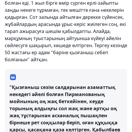
болған еді. 1 жыл бірге өмір сүрген ерлі-зайыпты
заңды некеге тұрмаған, тек мешітте ғана некелерін
қидырған. Сот залында айтылған дерекке сүйенсек,
жұбайлардың арасында ұрыс-керіс жиілеген соң, екі
тарап ажырасуға шешім қабылдапты. Алайда,
марқұмның туыстарының айтуынша күйеуі әйелін
сөйлесуге шақырып, көшеде өлтірген. Тергеу кезінде
50 жастағы ер адам "бәріне қызғаныш себеп
болғанын" айтқан.
"Қызғаныш сезім салдарынан азаматтық
некедегі әйелі болған Пирманованың
мойнының оң жақ беткейінен, кеуде
торының алдыңғы сол жақ және артқы оң
жақ тұстарынан асханалық пышақпен
бірнеше рет соққылар беріп, оған құқыққа
қарсы, қасақана қаза келтірген. Қабылбаев