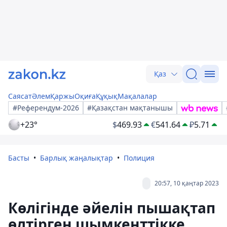
Қаз
Саясат
Әлем
Қаржы
Оқиға
Құқық
Мақалалар
#Референдум-2026
#Қазақстан мақтанышы
+23°
$
469.93
€
541.64
₽
5.71
Басты
Барлық жаңалықтар
Полиция
20:57, 10 қаңтар 2023
Көлігінде әйелін пышақтап
өлтірген шымкенттікке