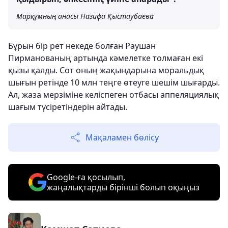
Марқұмның анасы Назифа Қыстаубаева
Бұрын бір рет некеде болған Раушан
Пирманованың артында кәмелетке толмаған екі
қызы қалды. Сот оның жақындарына моральдық
шығын ретінде 10 млн теңге өтеуге шешім шығарды.
Ал, жаза мерзіміне келіспеген отбасы аппеляциялық
шағым түсіретіндерін айтады.
Мақаламен бөлісу
Google-ға қосылып,
жаңалықтарды бірінші болып оқыңыз