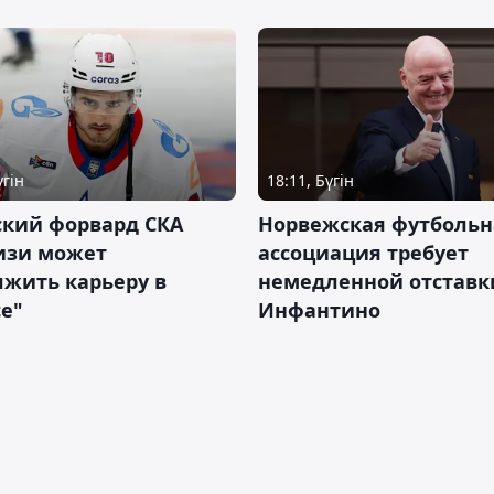
үгін
18:11, Бүгін
ский форвард СКА
Норвежская футбольн
изи может
ассоциация требует
жить карьеру в
немедленной отставк
е"
Инфантино