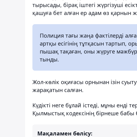
тырысады, бірақ іштегі жүргізуші есік
қашуға бет алған ер адам өз қарнын
Полиция тағы жаңа фактілерді алға 
артқы есігінің тұтқасын тартып, о
пышақ тақаған, оны жүруге мәжбүр
тынды.
Жол-көлік оқиғасы орнынан ізін суыту
жарақатын салған.
Күдікті неге бұлай істеді, мұны енді 
Қылмыстық кодексінің бірнеше бабы
Мақаламен бөлісу: