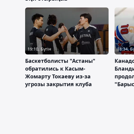
19:10, Бүгін
18:34, Б
Баскетболисты "Астаны"
Канад
обратились к Касым-
Бланд
Жомарту Токаеву из-за
продол
угрозы закрытия клуба
"Барыс