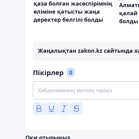
қаза болған жасөспірімнің
Алмат
өліміне қатысты жаңа
қалай 
деректер белгілі болды
болды
Жаңалықтан zakon.kz сайтында х
Пікірлер
0
Оқи отырыңыз