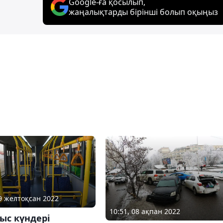
Google-ға қосылып,
жаңалықтарды бірінші болып оқыңыз
29 желтоқсан 2022
10:51, 08 ақпан 2022
ыс күндері