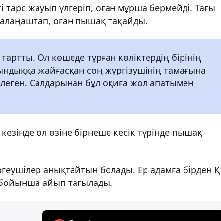
ті тарс жауып үлгеріп, оған мұрша бермейді. Тағы
 жалаңаштап, оған пышақ тақайды.
тартты. Ол көшеде тұрған көліктердің бірінің
рындыққа жайғасқан соң жүргізушінің тамағына
леген. Салдарынан бұл оқиға жол апатымен
 кезінде ол өзіне бірнеше кесік түрінде пышақ
тергеушілер анықтайтын болады. Ер адамға бірден Қ
 бойынша айып тағылады.