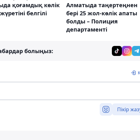
ыда қоғамдық көлік
Алматыда таңертеңнен
жүретіні белгілі
бері 25 жол-көлік апаты
болды – Полиция
департаменті
абардар болыңыз:
Пікір жаз