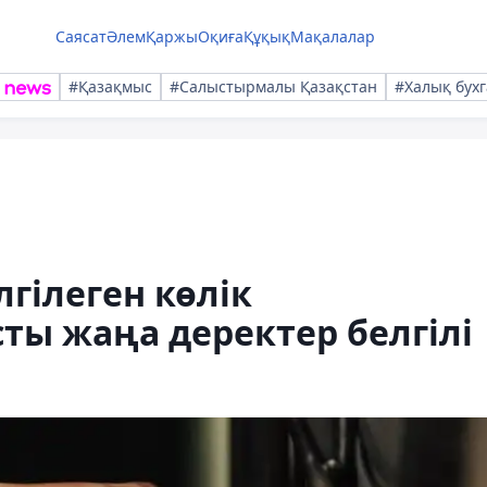
Саясат
Әлем
Қаржы
Оқиға
Құқық
Мақалалар
#Қазақмыс
#Салыстырмалы Қазақстан
#Халық бухг
лгілеген көлік
ы жаңа деректер белгілі