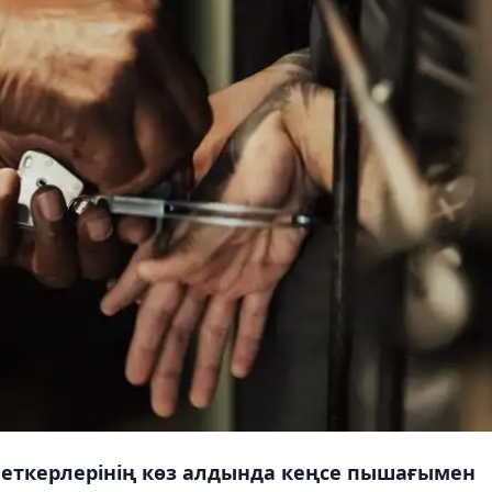
еткерлерінің көз алдында кеңсе пышағымен