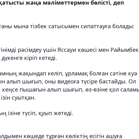
 қатысты жаңа мәліметтермен бөлісті, деп
иғаны мына тізбек сатысымен сипаттауға болады:
өтінімді рәсімдеу үшін Яссауи көшесі мен Райымбек
кенге кіріп кетеді.
 адамның жақындап келіп, ұрламақ болған сәтіне куә
н алып шығып, оны видеоға түсіре бастайды. Ол
п, кеңсе пышағын алып шығып, өз-өзіне қол салам
ізін суытқан.
ң ізіне түсіп, қуып жетеді.
лдымен көшеде тұрған көліктің есігін ашуға