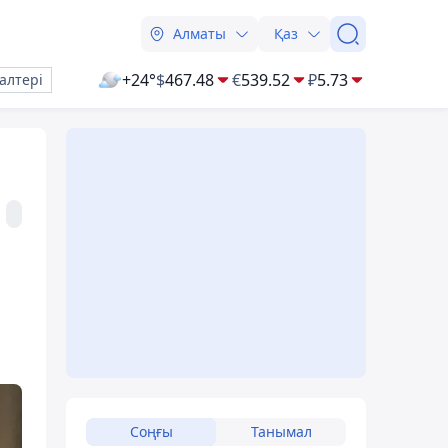
Алматы
Қаз
+24°
$
467.48
€
539.52
₽
5.73
алтері
Соңғы
Танымал