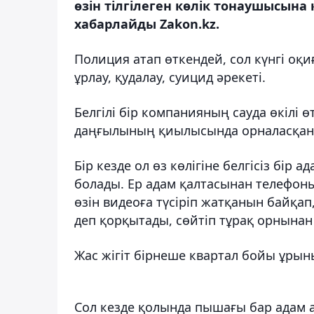
өзін тілгілеген көлік тонаушысына
хабарлайды Zakon.kz.
Полиция атап өткендей, сол күнгі оқ
ұрлау, қудалау, суицид әрекеті.
Белгілі бір компанияның сауда өкілі 
даңғылының қиылысында орналасқан дү
Бір кезде ол өз көлігіне белгісіз бір
болады. Ер адам қалтасынан телефоны
өзін видеоға түсіріп жатқанын байқа
деп қорқытады, сөйтіп тұрақ орнынан 
Жас жігіт бірнеше квартал бойы ұрыны
Сол кезде қолында пышағы бар адам а